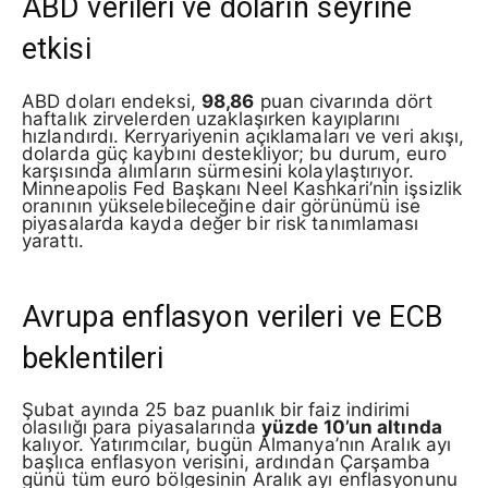
ABD verileri ve doların seyrine
etkisi
ABD doları endeksi,
98,86
puan civarında dört
haftalık zirvelerden uzaklaşırken kayıplarını
hızlandırdı. Kerryariyenin açıklamaları ve veri akışı,
dolarda güç kaybını destekliyor; bu durum, euro
karşısında alımların sürmesini kolaylaştırıyor.
Minneapolis Fed Başkanı Neel Kashkari’nin işsizlik
oranının yükselebileceğine dair görünümü ise
piyasalarda kayda değer bir risk tanımlaması
yarattı.
Avrupa enflasyon verileri ve ECB
beklentileri
Şubat ayında 25 baz puanlık bir faiz indirimi
olasılığı para piyasalarında
yüzde 10’un altında
kalıyor. Yatırımcılar, bugün Almanya’nın Aralık ayı
başlıca enflasyon verisini, ardından Çarşamba
günü tüm euro bölgesinin Aralık ayı enflasyonunu