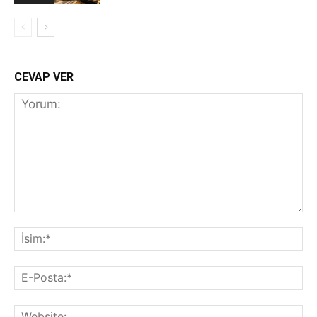
CEVAP VER
Yorum:
İs
E-
Po
We