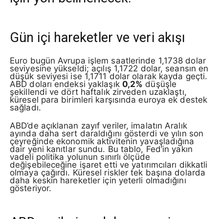
Gün içi hareketler ve veri akışı
Euro bugün Avrupa işlem saatlerinde 1,1738 dolar
seviyesine yükseldi; açılış 1,1722 dolar, seansın en
düşük seviyesi ise 1,1711 dolar olarak kayda geçti.
ABD doları endeksi yaklaşık
0,2%
düşüşle
şekillendi ve dört haftalık zirveden uzaklaştı,
küresel para birimleri karşısında euroya ek destek
sağladı.
ABD’de açıklanan zayıf veriler, imalatın Aralık
ayında daha sert daraldığını gösterdi ve yılın son
çeyreğinde ekonomik aktivitenin yavaşladığına
dair yeni kanıtlar sundu. Bu tablo, Fed’in yakın
vadeli politika yolunun sınırlı ölçüde
değişebileceğine işaret etti ve yatırımcıları dikkatli
olmaya çağırdı. Küresel riskler tek başına dolarda
daha keskin hareketler için yeterli olmadığını
gösteriyor.