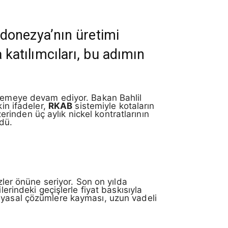
donezya’nın üretimi
a katılımcıları, bu adımın
ilemeye devam ediyor. Bakan Bahlil
kin ifadeler,
RKAB
sistemiyle kotaların
erinden üç aylık nickel kontratlarının
dü.
er önüne seriyor. Son on yılda
erindeki geçişlerle fiyat baskısıyla
imyasal çözümlere kayması, uzun vadeli