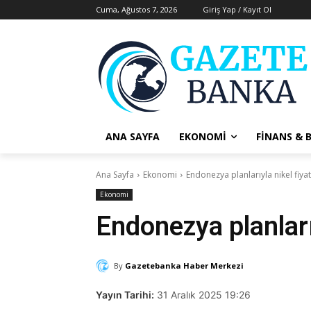
Cuma, Ağustos 7, 2026
Giriş Yap / Kayıt Ol
ANA SAYFA
EKONOMI
FINANS & 
Ana Sayfa
Ekonomi
Endonezya planlarıyla nikel fiyat
Ekonomi
Endonezya planlarıy
By
Gazetebanka Haber Merkezi
Yayın Tarihi:
31 Aralık 2025 19:26