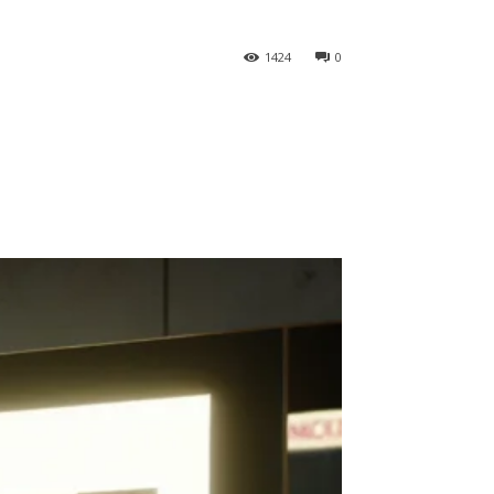
1424
0