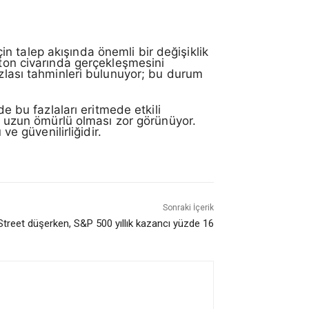
n talep akışında önemli bir değişiklik
/ton civarında gerçekleşmesini
zlası tahminleri bulunuyor; bu durum
de bu fazlaları eritmede etkili
uzun ömürlü olması zor görünüyor.
ve güvenilirliğidir.
Sonraki İçerik
Street düşerken, S&P 500 yıllık kazancı yüzde 16