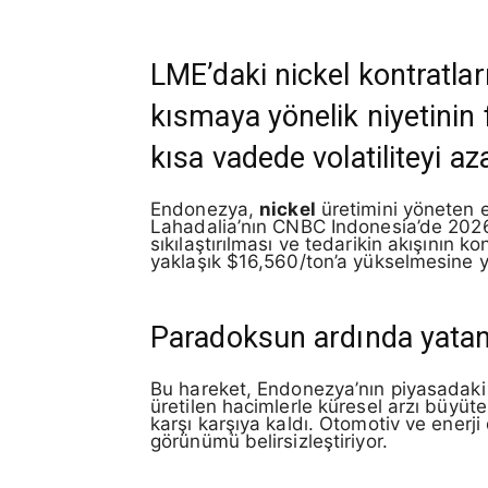
LME’daki nickel kontratl
kısmaya yönelik niyetinin f
kısa vadede volatiliteyi az
Endonezya,
nickel
üretimini yöneten e
Lahadalia’nın CNBC Indonesia’de 2026’da
sıkılaştırılması ve tedarikin akışının k
yaklaşık $16,560/ton’a yükselmesine y
Paradoksun ardında yatan
Bu hareket, Endonezya’nın piyasadaki
üretilen hacimlerle küresel arzı büyüte
karşı karşıya kaldı. Otomotiv ve ener
görünümü belirsizleştiriyor.