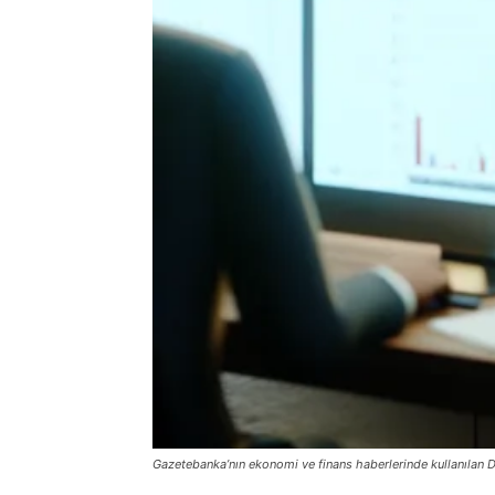
Gazetebanka’nın ekonomi ve finans haberlerinde kullanılan D