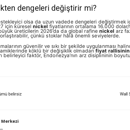
kten dengeleri değiştirir mi?
ekleyici olsa da uzun vadede dengeleri değiştirmek içi
7 için küresel
nickel
fiyatlarının ortalama 16.000 dolar
büyük üreticilerin 2026’da da global rafine
nickel
arz fa
zorlaştırabilir, çünkü stoklar hâlâ önemli seviyelerde.
malarının güvenilir ve sıkı bir şekilde uygulanması halin
namiklerinde köklü bir değişiklik olmadan
fiyat rallisinin
 belirleyici faktör, Endonezya’nın arz disiplininin boyutu 
ümü belirsiz
Wall 
 Merkezi
om