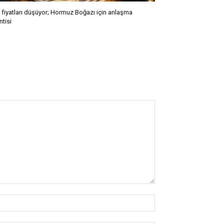
l fiyatları düşüyor; Hormuz Boğazı için anlaşma
ntisi
İsim:*