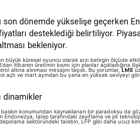
arı son dönemde yükselişe geçerken En
iyatları desteklediği belirtiliyor. Piyas
altması bekleniyor.
n büyük küresel oyuncu olarak arzı belirgin ölçüde etk
n itibaren üretimin kısmı için planlar açıkladığına iliş
ontrol altına alınması mesajını taşıdı. Bu yorumlar,
LME
üz
ol açtı ve mart ayından bu yana en yüksek seviyeyi gör
 dinamikler
 baskın konumundan kaynaklanan bir paradoksu da gözl
n Endonezya, talep tarafındaki zayıflama ve pil teknolojil
ji depolama sektöründeki talebin, LFP gibi daha ucuz k