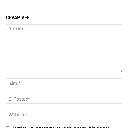
CEVAP VER
Yorum:
İs
E-
Po
We