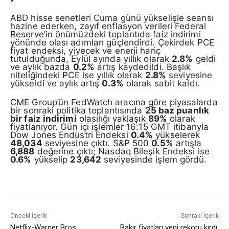
ABD hisse senetleri Cuma günü yükselişle seansı
hazine ederken, zayıf enflasyon verileri Federal
Reserve’in önümüzdeki toplantıda faiz indirimi
yönünde olası adımları güçlendirdi. Çekirdek PCE
fiyat endeksi, yiyecek ve enerji hariç
tutulduğunda, Eylül ayında yıllık olarak
2.8%
geldi
ve aylık bazda
0.2%
artış kaydedildi. Başlık
niteliğindeki PCE ise yıllık olarak
2.8%
seviyesine
yükseldi ve aylık artış
0.3%
olarak sabit kaldı.
CME Group’ün FedWatch aracına göre piyasalarda
bir sonraki politika toplantısında
25 baz puanlık
bir faiz indirimi
olasılığı yaklaşık
89%
olarak
fiyatlanıyor. Gün içi işlemler 16:15 GMT itibarıyla
Dow Jones Endüstri Endeksi
0.4%
yükselerek
48,034
seviyesine çıktı. S&P 500
0.5%
artışla
6,888
değerine çıktı; Nasdaq Bileşik Endeksi ise
0.6%
yükselip
23,642
seviyesinde işlem gördü.
Önceki İçerik
Sonraki İçerik
Netflix-Warner Bros
Bakır fiyatları yeni rekoru kırdı,