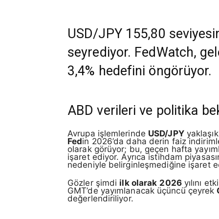
USD/JPY 155,80 seviyesind
seyrediyor. FedWatch, gele
3,4% hedefini öngörüyor.
ABD verileri ve politika bek
Avrupa işlemlerinde
USD/JPY
yaklaşı
Fed
in 2026’da daha derin faiz indiriml
olarak görüyor; bu, geçen hafta yayı
işaret ediyor. Ayrıca istihdam piyasası
nedeniyle belirginleşmediğine işaret ed
Gözler şimdi
ilk olarak
2026
yılını et
GMT’de yayımlanacak üçüncü çeyrek
değerlendiriliyor.