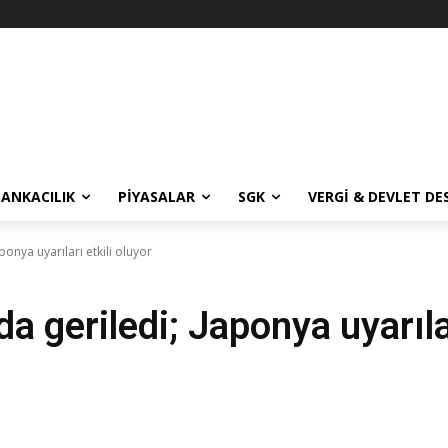
BANKACILIK
PIYASALAR
SGK
VERGI & DEVLET DE
ponya uyarıları etkili oluyor
a geriledi; Japonya uyarılar