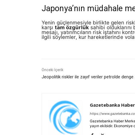
Japonya’nın müdahale mesaj
Yenin güçlenmesiyle birlikte gelen risk
karşı
tam özgürlük
sahibi olduklarını 
mesajı, yatırımcıların risk iştahını kont
ilgili söylemler, kur hareketlerinde vola
Önceki İçerik
Jeopolitik riskler ile zayıf veriler petrolde denge 
Gazetebanka Haber
https://www.gazetebanka.c
Gazetebanka Haber Merkezi, 
yayın ekibidir. Ekonomiye 