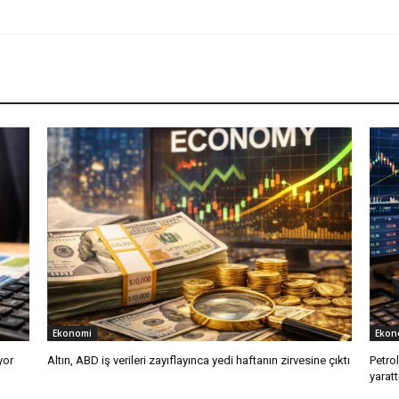
Ekonomi
Ekon
yor
Altın, ABD iş verileri zayıflayınca yedi haftanın zirvesine çıktı
Petro
yaratt