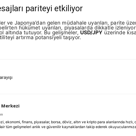
ları pariteyi etkiliyor
ler ve Japonya’dan gelen müdahale uyarıları, parite üzer
belirten hükümet uyarıları, piyasalarda dikkatle izleniyo
rol altında tutuyor. Bu gelişmeler,
USD/JPY
üzerinde kısa
tiliteyi artırma potansiyeli taşıyor.
arayışı
 Merkezi
om
ekonomi, finans, piyasalar, borsa, döviz, altın ve kripto para alanlarında hızlı,
dair tüm gelişmeleri anlık ve güvenilir kaynaklardan takip ederek okuyucularımıza