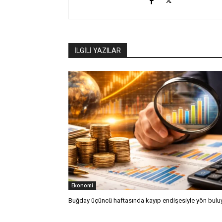
İLGİLİ YAZILAR
Ekonomi
Buğday üçüncü haftasında kayıp endişesiyle yön bulu