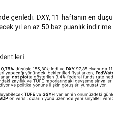
e geriledi. DXY, 11 haftanın en düşü
cek yıl en az 50 baz puanlık indirime i
lentileri
k
0,75%
düşüşle 155,80’e indi ve
DXY
97,85 civarında 11 
eri yapacağı yönündeki beklentileri fiyatlarken,
FedWat
mlanan
dot plot
ta gösterilen 3,4% federal funds rate hede
ndaki zayıflık ve TÜFE raporlarındaki gevşeme sinyalleri,
iyor ve politika yönüne ilişkin görüşleri yumuşatıyor.
kileyebilecek
TÜFE
ve
GSYH
verilerinin önümüzdeki günl
GDP
ön verisi, doların yönü üzerinde yeni sinyaller verece