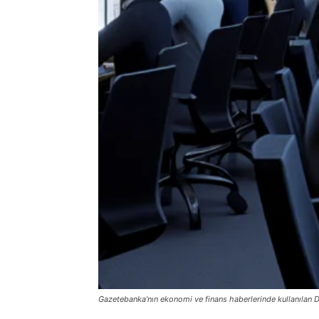
Gazetebanka’nın ekonomi ve finans haberlerinde kullanılan D