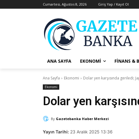
Cumartesi, Ağustos 8, 2026
Giriş Yap / Kayıt Ol
ANA SAYFA
EKONOMI
FINANS & 
Ana Sayfa
Ekonomi
Dolar yen karşısında geriledi; Ja
Ekonomi
Dolar yen karşısınd
By
Gazetebanka Haber Merkezi
Yayın Tarihi:
23 Aralık 2025 13:36