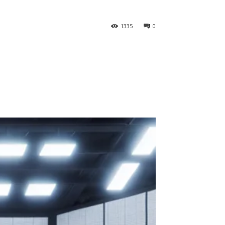
1335
0