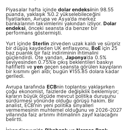
Piyasalar hafta içinde
dolar endeksi
nin 98.55
puanda, yaklaşık %0.2 yükselebileceğini
fiyatlarken, Avrupa ve Asya’da merkez
bankalarının takvimlerini yakından izliyor.
Dolar
endeksi
, önceki seansta da benzer bir
performans göstermişti.
Yurt içinde
Sterlin
zirveden uzak kaldı ve sürpriz
bir düşüş kaydeden UK enflasyonu,
BoE
için 25
baz puanlık bir faiz indiriminin ihtimalini
güçlendirdi. Öte yandan,
Japonya
’da 0.5%
seviyesinden 0.75%’e çıkış beklentileri baskıyı
hafifletti ve
yen
geçen seansta görülen kayıpların
bir kısmını geri aldı; bugün ¥155.85 dolara kadar
geriledi.
Avrupa tarafında
ECB
nin toplantısı yaklaşırken
çoğu ekonomist, faizlerde değişiklik beklemiyor;
kararın büyük ölçüde mevcut politika duruşunu
sürdürmesi yönünde olduğu görüşü hakim. Bir
analist, ECB’nin yeni politika sinyalleri
vermemesinin muhtemel olduğunu ve 2026-2027
yıllarında faiz artırımı ihtimalinin zayıf kalacağını
belirtti.