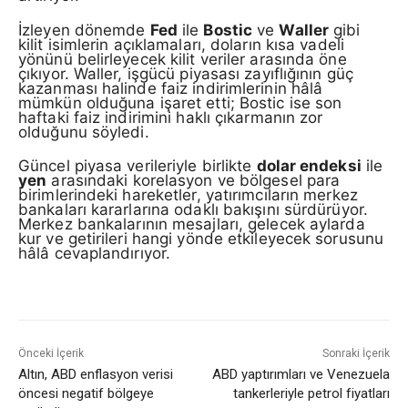
İzleyen dönemde
Fed
ile
Bostic
ve
Waller
gibi
kilit isimlerin açıklamaları, doların kısa vadeli
yönünü belirleyecek kilit veriler arasında öne
çıkıyor. Waller, işgücü piyasası zayıflığının güç
kazanması halinde faiz indirimlerinin hâlâ
mümkün olduğuna işaret etti; Bostic ise son
haftaki faiz indirimini haklı çıkarmanın zor
olduğunu söyledi.
Güncel piyasa verileriyle birlikte
dolar endeksi
ile
yen
arasındaki korelasyon ve bölgesel para
birimlerindeki hareketler, yatırımcıların merkez
bankaları kararlarına odaklı bakışını sürdürüyor.
Merkez bankalarının mesajları, gelecek aylarda
kur ve getirileri hangi yönde etkileyecek sorusunu
hâlâ cevaplandırıyor.
Önceki İçerik
Sonraki İçerik
Altın, ABD enflasyon verisi
ABD yaptırımları ve Venezuela
öncesi negatif bölgeye
tankerleriyle petrol fiyatları