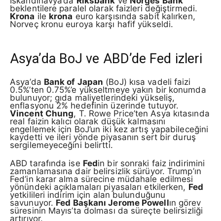
İskandinavya’da
Riksbank
ve
Norges Bank
beklentilere paralel olarak faizleri değiştirmedi.
Krona
ile
krona
euro karşısında sabit kalırken,
Norveç kronu euroya karşı hafif yükseldi.
Asya’da BoJ ve ABD’de Fed izleri
Asya’da
Bank of Japan
(BoJ) kısa vadeli faizi
0.5%’ten 0.75%’e yükseltmeye yakın bir konumda
bulunuyor; gıda maliyetlerindeki yükseliş,
enflasyonu 2% hedefinin üzerinde tutuyor.
Vincent Chung
, T. Rowe Price’ten Asya kıtasında
real faizin kalıcı olarak düşük kalmasını
engellemek için BoJ’un iki kez artış yapabileceğini
kaydetti ve ileri yönde piyasanın sert bir duruş
sergilemeyeceğini belirtti.
ABD tarafında ise
Fed
in bir sonraki faiz indirimini
zamanlamasına dair belirsizlik sürüyor. Trump’ın
Fed’in karar alma sürecine müdahale edilmesi
yönündeki açıklamaları piyasaları etkilerken,
Fed
yetkilileri indirim için alan bulunduğunu
savunuyor.
Fed Başkanı Jerome Powell
ın görev
süresinin Mayıs’ta dolması da süreçte belirsizliği
artırıyor.