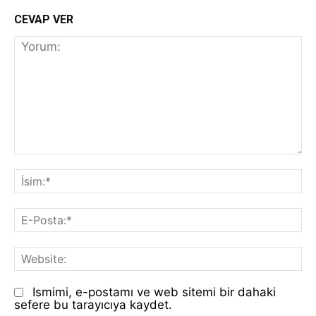
CEVAP VER
Yorum:
İs
E-
Po
We
Ismimi, e-postamı ve web sitemi bir dahaki
sefere bu tarayıcıya kaydet.