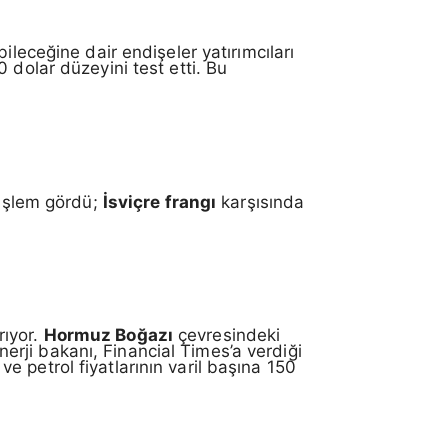
bileceğine dair endişeler yatırımcıları
 dolar düzeyini test etti. Bu
.
 işlem gördü;
İsviçre frangı
karşısında
rıyor.
Hormuz Boğazı
çevresindeki
erji bakanı, Financial Times’a verdiği
 petrol fiyatlarının varil başına 150