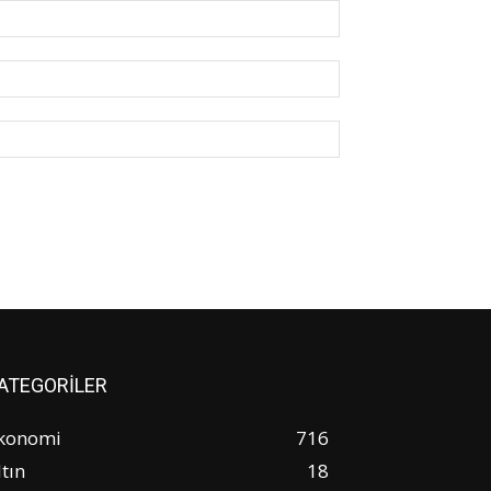
İsim:*
E-
Posta:*
Website:
ATEGORİLER
konomi
716
ltın
18