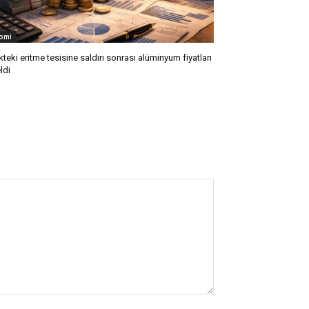
omi
kteki eritme tesisine saldırı sonrası alüminyum fiyatları
ldi