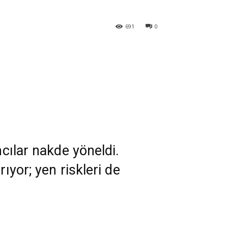
691
0
mcılar nakde yöneldi.
ıyor; yen riskleri de