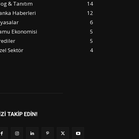
log & Tanıtım
14
anka Haberleri
12
iyasalar
6
amu Ekonomisi
5
rediler
5
zel Sektör
4
İZİ TAKİP EDİN!