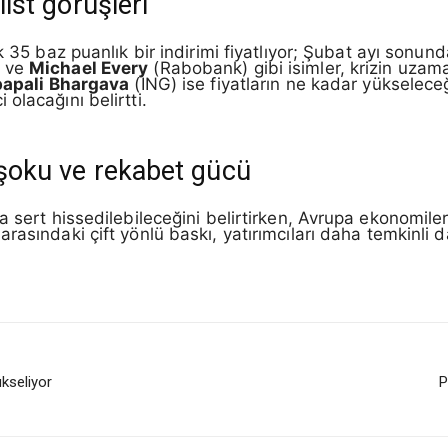
list görüşleri
k 35 baz puanlık bir indirimi fiyatlıyor; Şubat ayı sonun
) ve
Michael Every
(Rabobank) gibi isimler, krizin uzam
apali Bhargava
(ING) ise fiyatların ne kadar yükselece
olacağını belirtti.
i şoku ve rekabet gücü
a sert hissedilebileceğini belirtirken, Avrupa ekonomile
arasındaki çift yönlü baskı, yatırımcıları daha temkinli
kseliyor
P