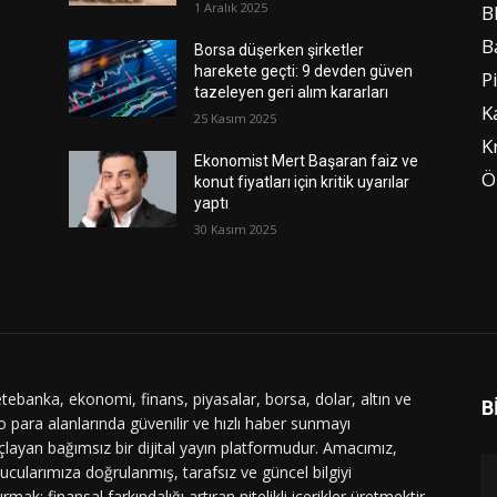
1 Aralık 2025
B
B
Borsa düşerken şirketler
harekete geçti: 9 devden güven
P
tazeleyen geri alım kararları
K
25 Kasım 2025
K
Ekonomist Mert Başaran faiz ve
Ö
konut fiyatları için kritik uyarılar
yaptı
30 Kasım 2025
tebanka, ekonomi, finans, piyasalar, borsa, dolar, altın ve
B
o para alanlarında güvenilir ve hızlı haber sunmayı
layan bağımsız bir dijital yayın platformudur. Amacımız,
ucularımıza doğrulanmış, tarafsız ve güncel bilgiyi
ırmak; finansal farkındalığı artıran nitelikli içerikler üretmektir.