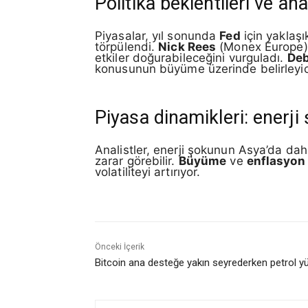
Politika beklentileri ve ana
Piyasalar, yıl sonunda
Fed
için yaklaşı
törpülendi.
Nick Rees
(Monex Europe
etkiler doğurabileceğini vurguladı.
Deb
konusunun büyüme üzerinde belirleyici 
Piyasa dinamikleri: enerj
Analistler, enerji şokunun Asya’da dah
zarar görebilir.
Büyüme
ve
enflasyon
volatiliteyi artırıyor.
Önceki İçerik
Bitcoin ana desteğe yakın seyrederken petrol yü