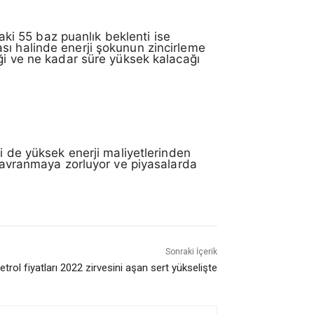
daki 55 baz puanlık beklenti ise
ası halinde enerji şokunun zincirleme
ği ve ne kadar süre yüksek kalacağı
ri de yüksek enerji maliyetlerinden
 davranmaya zorluyor ve piyasalarda
Sonraki İçerik
etrol fiyatları 2022 zirvesini aşan sert yükselişte