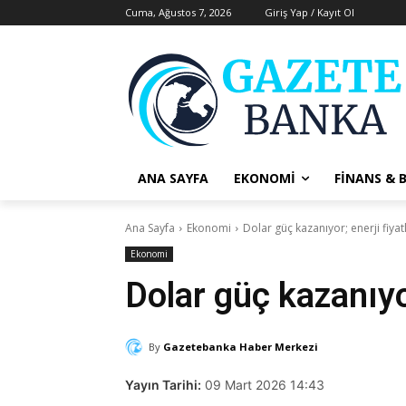
Cuma, Ağustos 7, 2026
Giriş Yap / Kayıt Ol
ANA SAYFA
EKONOMI
FINANS & 
Ana Sayfa
Ekonomi
Dolar güç kazanıyor; enerji fiyat
Ekonomi
Dolar güç kazanıyor
By
Gazetebanka Haber Merkezi
Yayın Tarihi:
09 Mart 2026 14:43