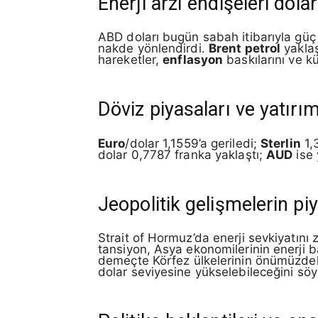
Enerji arzı endişeleri dolar
ABD doları bugün sabah itibarıyla gü
nakde yönlendirdi.
Brent petrol
yaklaş
hareketler,
enflasyon
baskılarını ve 
Döviz piyasaları ve yatırım
Euro
/dolar 1,1559’a geriledi;
Sterlin
1,
dolar 0,7787 franka yaklaştı;
AUD
ise 
Jeopolitik gelişmelerin pi
Strait of Hormuz’da enerji sevkiyatını z
tansiyon, Asya ekonomilerinin enerji bağ
demeçte Körfez ülkelerinin önümüzdeki 
dolar seviyesine yükselebileceğini söy