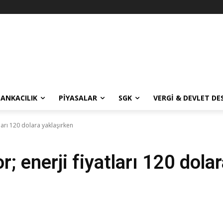
BANKACILIK
PIYASALAR
SGK
VERGI & DEVLET DE
ları 120 dolara yaklaşırken
; enerji fiyatları 120 dola