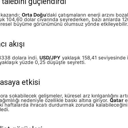
 talebini güçlendirdi
ç kazandı;
Orta Doğu
’daki çatışmaların enerji arzını boza
ık 104,60 dolar civarında seyrederken, bazı anlarda 120
küresel büyüme görünümünü olumsuz yönde etkileyebilir
cı akışı
3338 dolara indi.
USD/JPY
yaklaşık 158,41 seviyesinde
yaklaşık yüzde 0,25 düşüşte seyretti.
yasaya etkisi
ora sokabilecek gelişmeler, küresel arz kırılganlığını artı
ımlılığı nedeniyle özellikle baskı altına giriyor.
Qatar
en
haftalarda ihracatı durdurmak zorunda kalabileceğini ve
ledi.