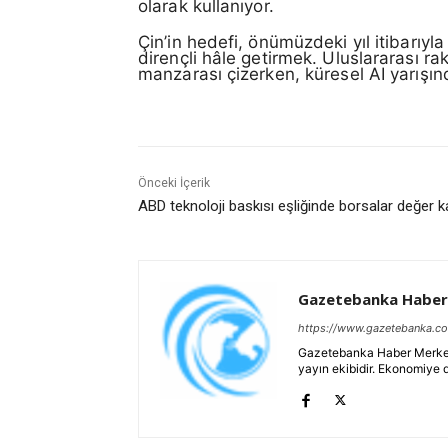
olarak kullanıyor.
Çin’in hedefi, önümüzdeki yıl itibarıyl
dirençli hâle getirmek. Uluslararası ra
manzarası çizerken, küresel AI yarışında 
Önceki İçerik
ABD teknoloji baskısı eşliğinde borsalar değer k
Gazetebanka Haber
https://www.gazetebanka.c
Gazetebanka Haber Merkezi, 
yayın ekibidir. Ekonomiye 