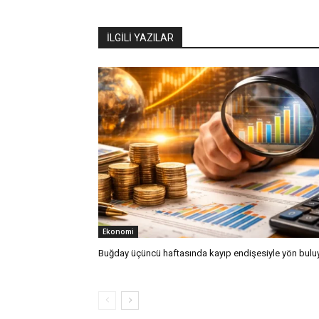
İLGİLİ YAZILAR
Ekonomi
Buğday üçüncü haftasında kayıp endişesiyle yön bulu