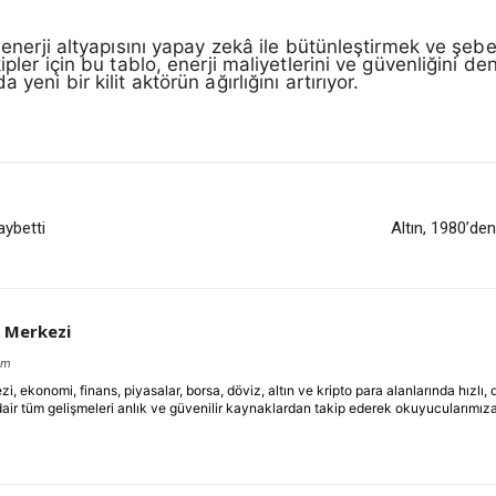
a enerji altyapısını yapay zekâ ile bütünleştirmek ve şebe
kipler için bu tablo, enerji maliyetlerini ve güvenliğini 
yeni bir kilit aktörün ağırlığını artırıyor.
aybetti
Altın, 1980’den
 Merkezi
om
ekonomi, finans, piyasalar, borsa, döviz, altın ve kripto para alanlarında hızlı,
dair tüm gelişmeleri anlık ve güvenilir kaynaklardan takip ederek okuyucularımıza