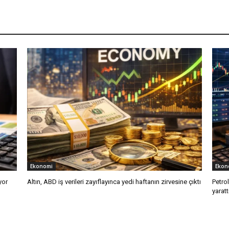
Ekonomi
Ekon
yor
Altın, ABD iş verileri zayıflayınca yedi haftanın zirvesine çıktı
Petro
yaratt