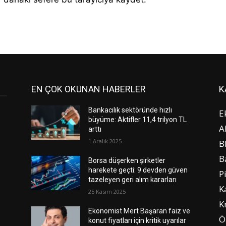
EN ÇOK OKUNAN HABERLER
K
Bankacılık sektöründe hızlı
E
büyüme: Aktifler 11,4 trilyon TL
A
arttı
1 Aralık 2025
B
B
Borsa düşerken şirketler
harekete geçti: 9 devden güven
P
tazeleyen geri alım kararları
K
25 Kasım 2025
K
Ekonomist Mert Başaran faiz ve
Ö
konut fiyatları için kritik uyarılar