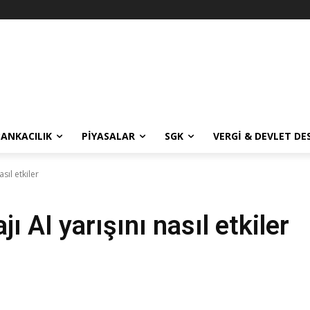
BANKACILIK
PIYASALAR
SGK
VERGI & DEVLET DE
asıl etkiler
jı AI yarışını nasıl etkiler