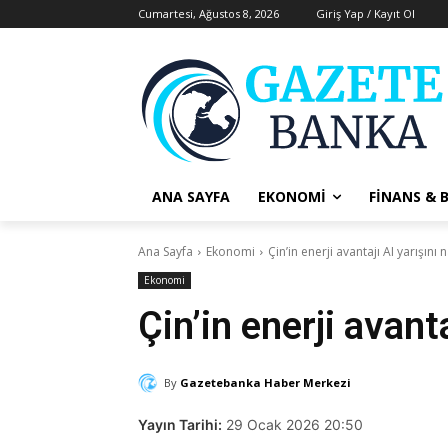
Cumartesi, Ağustos 8, 2026
Giriş Yap / Kayıt Ol
ANA SAYFA
EKONOMI
FINANS & 
Ana Sayfa
Ekonomi
Çin’in enerji avantajı AI yarışını n
Ekonomi
Çin’in enerji avanta
By
Gazetebanka Haber Merkezi
Yayın Tarihi:
29 Ocak 2026 20:50