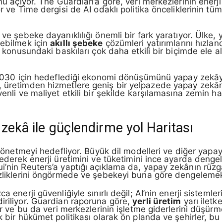
unu açıyor. The Guardian’a göre, veri merkezlerinin ener
or ve Time dergisi de AI odaklı politika önceliklerinin t
ve şebeke dayanıklılığı önemli bir fark yaratıyor. Ülke, ye
tebilmek için
akıllı şebeke
çözümleri yatırımlarını hızland
ri konusundaki baskıları çok daha etkili bir biçimde ele 
in 2030 için hedeflediği ekonomi dönüşümünü yapay zekâ
ı, üretimden hizmetlere geniş bir yelpazede yapay zekâ
enli ve maliyet etkili bir şekilde karşılamasına zemin haz
 zekâ ile güçlendirme yol Haritası
yönetmeyi hedefliyor. Büyük dil modelleri ve diğer yapay 
z ederek enerji üretimini ve tüketimini ince ayarda deng
i’nin Reuters’a yaptığı açıklama da, yapay zekânın rüzgâ
izliklerini öngörmede ve şebekeyi buna göre dengelemekt
a enerji güvenliğiyle sınırlı değil; AI’nin enerji sistemle
iriliyor. Guardian raporuna göre,
yerli üretim
yarı iletk
yor ve bu da veri merkezlerinin işletme giderlerini düşür
k bir hükümet politikası olarak ön planda ve şehirler, bu 