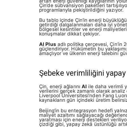
artan enerji güvenliği kaygılarının yol
Çin’de sübvansiyon paketleri tartışılıy
programlarıyla pekiştirildiğini yazıyor.
Bu tablo içinde Çin’in enerji büyüklüğü 
getirdiği dalgalanmaları daha iyi yöne
bölgesel kesintiler ve enerji maliyetle
konuşmalar dikkat çekiyor.
AI Plus
adlı politika çerçevesi, Çin’
güçlendiriyor. Hükümetin bu yaklaşım
amaçlıyor ve ülkenin enerji talebini güv
Şebeke verimliliğini yapay
Çin, enerji ağlarını
AI
ile daha verimli 
verilerini gerçek zamanlı olarak anali
Liverpool Üniversitesi’nden Fang Luoru
kaynakların gün içindeki üretim belirs
Beijing’in bu entegrasyon hedefi yalnızc
maliyet azaltımı sağlayacağı değerlend
yaratması için enerji destekleri verili
çizdiği gibi, yapay zekâ üstünlüğü artı