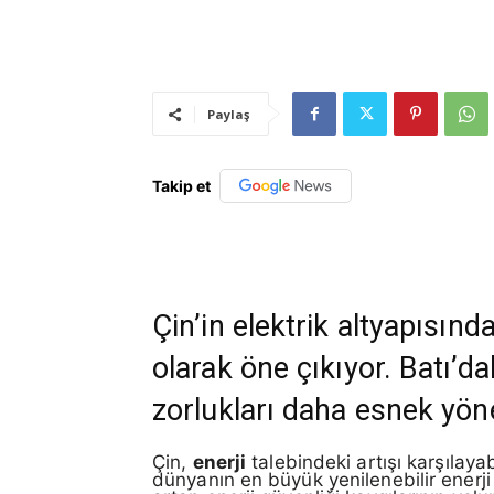
Paylaş
Takip et
Çin’in elektrik altyapısınd
olarak öne çıkıyor. Batı’d
zorlukları daha esnek yöne
Çin,
enerji
talebindeki artışı karşılaya
dünyanın en büyük yenilenebilir enerji