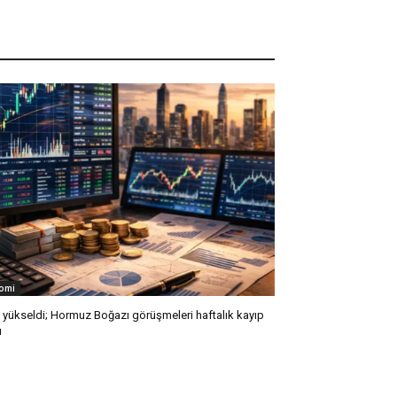
omi
l yükseldi; Hormuz Boğazı görüşmeleri haftalık kayıp
ı