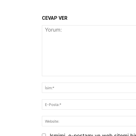
CEVAP VER
Yorum:
Ismimi, e-postamı ve web sitemi bir