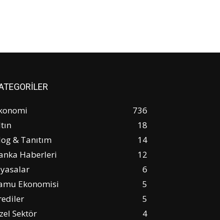
ATEGORİLER
konomi
736
ltın
18
log & Tanıtım
14
anka Haberleri
12
iyasalar
6
amu Ekonomisi
5
rediler
5
zel Sektör
4