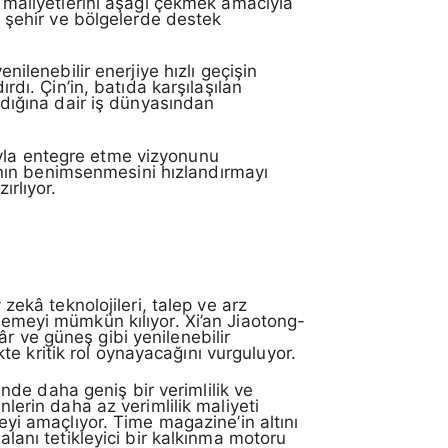
ji maliyetlerini aşağı çekmek amacıyla
üm şehir ve bölgelerde destek
nilenebilir enerjiye hızlı geçişin
ırdı. Çin’in, batıda karşılaşılan
aldığına dair iş dünyasından
yla entegre etme vizyonunu
nın benimsenmesini hızlandırmayı
ırlıyor.
zekâ teknolojileri, talep ve arz
elemeyi mümkün kılıyor. Xi’an Jiaotong-
r ve güneş gibi yenilenebilir
e kritik rol oynayacağını vurguluyor.
rinde daha geniş bir verimlilik ve
enlerin daha az verimlilik maliyeti
meyi amaçlıyor. Time magazine’in altını
alanı tetikleyici bir kalkınma motoru