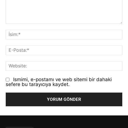
Yorum:
İs
E-
Po
We
Ismimi, e-postamı ve web sitemi bir dahaki
sefere bu tarayıcıya kaydet.