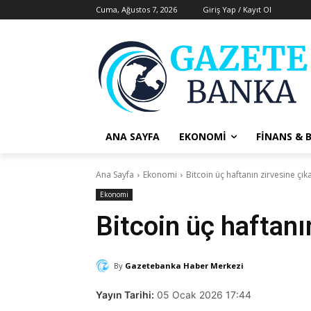
Cuma, Ağustos 7, 2026
Giriş Yap / Kayıt Ol
ANA SAYFA
EKONOMI
FINANS & 
Ana Sayfa
Ekonomi
Bitcoin üç haftanın zirvesine çık
Ekonomi
Bitcoin üç haftanı
By
Gazetebanka Haber Merkezi
Yayın Tarihi:
05 Ocak 2026 17:44