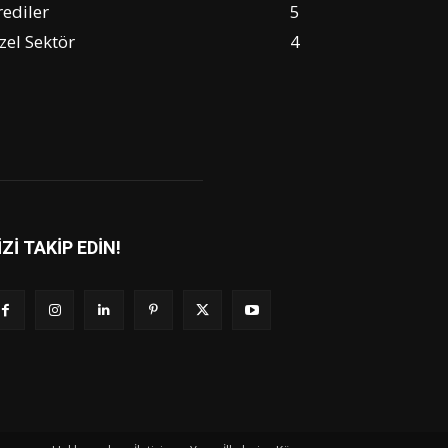
rediler
5
zel Sektör
4
İZİ TAKİP EDİN!