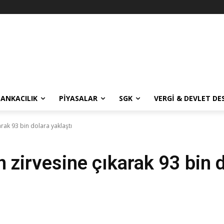
BANKACILIK
PIYASALAR
SGK
VERGI & DEVLET DE
arak 93 bin dolara yaklaştı
n zirvesine çıkarak 93 bin d