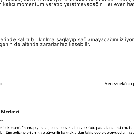
ın kalıcı momentum yaratıp yaratmayacağını ilerleyen ha
erinde kalıcı bir kırılma sağlayıp sağlamayacağını izliyor
enin de altında zararlar hız kesebilir.
li
Venezuela’nın 
 Merkezi
om
ekonomi, finans, piyasalar, borsa, döviz, altın ve kripto para alanlarında hızlı,
dair tüm gelişmeleri anlık ve güvenilir kaynaklardan takip ederek okuyucularımıza