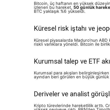
Bitcoin, üç haftanın en yüksek düzeyin
izlenen bu hareket,
50 günlük hareke
BTC yaklaşık %6 yükseldi.
Küresel risk iştahı ve jeop
Küresel piyasalarda Maduro’nun ABD kuv
riskli varlıklara yöneldi. Bitcoin ile b
Kurumsal talep ve ETF akı
Kurumsal para akışları belirginleşirke
ayından beri görülen en büyük günlük ya
Deriveler ve analist görüşl
Kripto türevlerinde hareketlilik arttı.
yüksek seviyeye çıktı. BRN’den Timoth