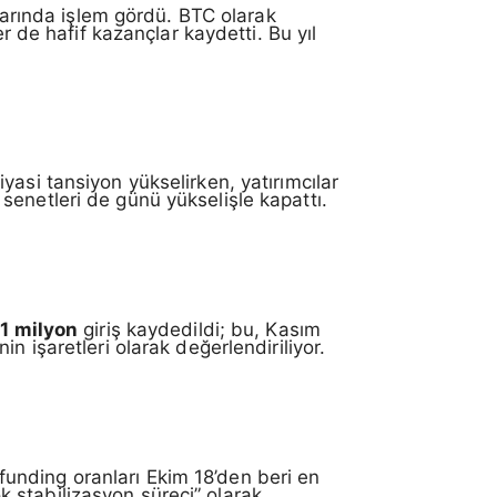
arında işlem gördü. BTC olarak
er de hafif kazançlar kaydetti. Bu yıl
asi tansiyon yükselirken, yatırımcılar
e senetleri de günü yükselişle kapattı.
1 milyon
giriş kaydedildi; bu, Kasım
n işaretleri olarak değerlendiriliyor.
n funding oranları Ekim 18’den beri en
 stabilizasyon süreci” olarak