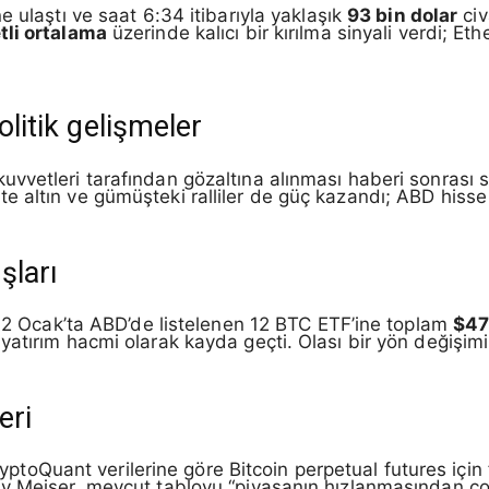
e ulaştı ve saat 6:34 itibarıyla yaklaşık
93 bin dolar
civ
tli ortalama
üzerinde kalıcı bir kırılma sinyali verdi; Eth
olitik gelişmeler
vetleri tarafından gözaltına alınması haberi sonrası siy
irlikte altın ve gümüşteki ralliler de güç kazandı; ABD hiss
şları
n 2 Ocak’ta ABD’de listelenen 12 BTC ETF’ine toplam
$47
tırım hacmi olarak kayda geçti. Olası bir yön değişimini
eri
 CryptoQuant verilerine göre Bitcoin perpetual futures içi
y Meiser, mevcut tabloyu “piyasanın hızlanmasından çok