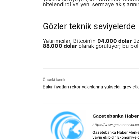
nitelendirdi ve yeni sermaye akışların
Gözler teknik seviyelerde
Yatırımcılar, Bitcoin’in
94.000 dolar
üz
88.000 dolar
olarak görülüyor; bu bölg
Önceki İçerik
Bakır fiyatları rekor yakınlarına yükseldi: grev etki
Gazetebanka Haber
https://www.gazetebanka.c
Gazetebanka Haber Merkezi, 
yayın ekibidir. Ekonomiye 