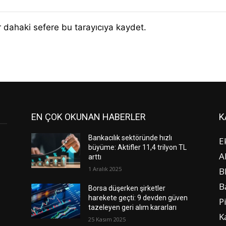
 dahaki sefere bu tarayıcıya kaydet.
EN ÇOK OKUNAN HABERLER
K
Bankacılık sektöründe hızlı
E
büyüme: Aktifler 11,4 trilyon TL
A
arttı
1 Aralık 2025
B
B
Borsa düşerken şirketler
harekete geçti: 9 devden güven
P
tazeleyen geri alım kararları
K
25 Kasım 2025