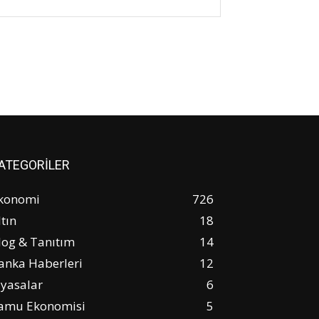
ATEGORİLER
konomi
726
ltın
18
log & Tanıtım
14
anka Haberleri
12
iyasalar
6
amu Ekonomisi
5