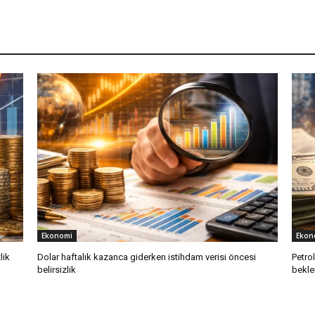
Ekonomi
Ekon
lik
Dolar haftalık kazanca giderken istihdam verisi öncesi
Petro
belirsizlik
bekle