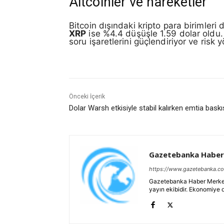
Altcoinler ve hareketler
Bitcoin dışındaki kripto para birimleri
XRP
ise %4.4 düşüşle 1.59 dolar oldu.
soru işaretlerini güçlendiriyor ve risk 
Önceki İçerik
Dolar Warsh etkisiyle stabil kalırken emtia baskıs
Gazetebanka Haber
https://www.gazetebanka.c
Gazetebanka Haber Merkezi, 
yayın ekibidir. Ekonomiye 