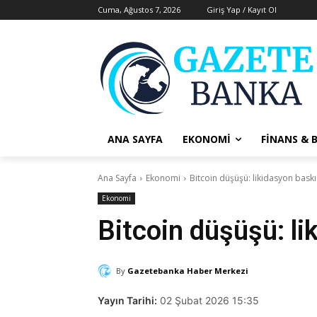
Cuma, Ağustos 7, 2026
Giriş Yap / Kayıt Ol
ANA SAYFA
EKONOMI
FINANS & 
Ana Sayfa
Ekonomi
Bitcoin düşüşü: likidasyon baskı
Ekonomi
Bitcoin düşüşü: li
By
Gazetebanka Haber Merkezi
Yayın Tarihi:
02 Şubat 2026 15:35