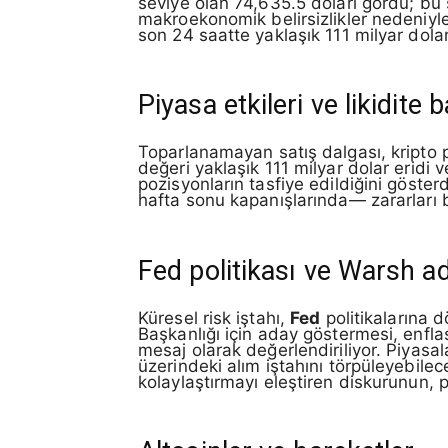
seviye olan 74,635.5 doları gördü; bu 
makroekonomik belirsizlikler nedeniyle 
son 24 saatte yaklaşık 111 milyar dolar
Piyasa etkileri ve likidite 
Toparlanamayan satış dalgası, kripto 
değeri yaklaşık 111 milyar dolar eridi
pozisyonların tasfiye edildiğini gösterdi
hafta sonu kapanışlarında— zararları bü
Fed politikası ve Warsh ad
Küresel risk iştahı,
Fed
politikalarına d
Başkanlığı için aday göstermesi, enfla
mesaj olarak değerlendiriliyor. Piyasala
üzerindeki alım iştahını törpüleyebile
kolaylaştırmayı eleştiren diskurunun, 