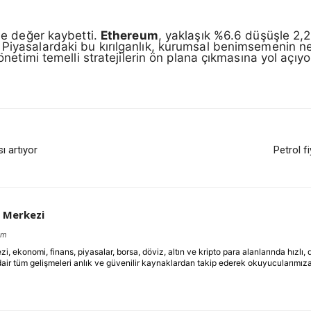
 de değer kaybetti.
Ethereum
, yaklaşık %6.6 düşüşle 2,
 Piyasalardaki bu kırılganlık, kurumsal benimsemenin ne
yönetimi temelli stratejilerin ön plana çıkmasına yol açıyo
ı artıyor
Petrol f
 Merkezi
om
ekonomi, finans, piyasalar, borsa, döviz, altın ve kripto para alanlarında hızlı,
dair tüm gelişmeleri anlık ve güvenilir kaynaklardan takip ederek okuyucularımıza