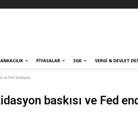
BANKACILIK
PIYASALAR
SGK
VERGI & DEVLET DE
sı ve Fed endişesi
kidasyon baskısı ve Fed en