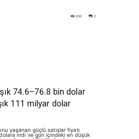
860
0
aşık 74.6–76.8 bin dolar
ık 111 milyar dolar
nu yaşanan güçlü satışlar fiyatı
olara indi ve gün içindeki en düşük