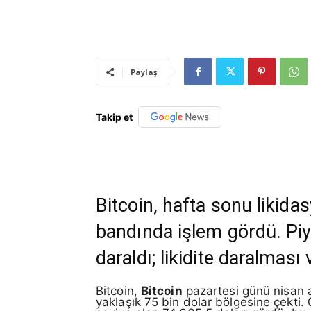
Paylaş
Takip et
Bitcoin, hafta sonu likida
bandında işlem gördü. Piy
daraldı; likidite daralması 
Bitcoin,
Bitcoin
pazartesi günü nisan a
yaklaşık 75 bin dolar bölgesine çekti. 