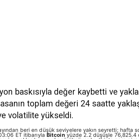
syon baskısıyla değer kaybetti ve yakl
asanın toplam değeri 24 saatte yaklaş
ve volatilite yükseldi.
yından beri en düşük seviyelere yakın seyretti; hafta so
03:06 ET itibarıyla
Bitcoin
yüzde 2.2 düşüşle 76,825.4 d