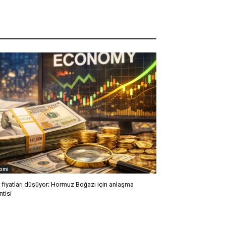
omi
l fiyatları düşüyor; Hormuz Boğazı için anlaşma
ntisi