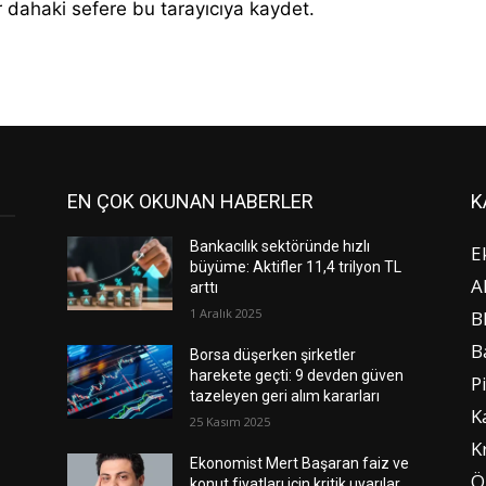
 dahaki sefere bu tarayıcıya kaydet.
EN ÇOK OKUNAN HABERLER
K
Bankacılık sektöründe hızlı
E
büyüme: Aktifler 11,4 trilyon TL
A
arttı
1 Aralık 2025
B
B
Borsa düşerken şirketler
harekete geçti: 9 devden güven
P
tazeleyen geri alım kararları
K
25 Kasım 2025
K
Ekonomist Mert Başaran faiz ve
Ö
konut fiyatları için kritik uyarılar