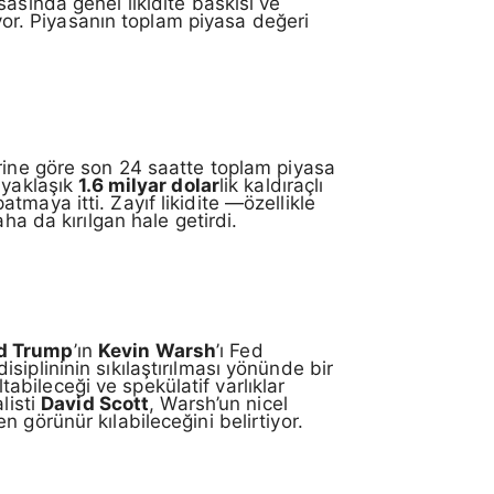
asında genel likidite baskısı ve
ıyor. Piyasanın toplam piyasa değeri
erine göre son 24 saatte toplam piyasa
 yaklaşık
1.6 milyar dolar
lik kaldıraçlı
patmaya itti. Zayıf likidite —özellikle
ha da kırılgan hale getirdi.
d Trump
’ın
Kevin Warsh
’ı Fed
iplininin sıkılaştırılması yönünde bir
ltabileceği ve spekülatif varlıklar
listi
David Scott
, Warsh’un nicel
 görünür kılabileceğini belirtiyor.