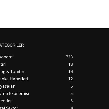
ATEGORİLER
konomi
733
ltın
18
log & Tanıtım
14
anka Haberleri
12
iyasalar
6
amu Ekonomisi
5
rediler
5
zel Sektör
4