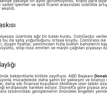
seviye yaklaşık on aydır görülmüyordu. Kripto para piyas
vadeli işlemler ve spot ticaret arasındaki volatilite art
 eksildi.
baskısı
piyasası üzerinde ağır bir baskı kurdu. CoinGecko veril
 ve bu da satış yoğunluğunu ortaya koydu. CoinGlass ise
; düşen fiyatlar, yatırımcıları hızla bullish bahislerini ka
yüttü, stop-loss emirleri ve marjin çağrıları piyasayı da
aylığı
önük beklentilerle birlikte zayıflıyor. ABD Başkanı
Donal
syonla mücadelede daha şahin bir yaklaşım ve bilanço dis
r, daha sıkı finansal koşulların likiditeye olan talebi aza
ceği endişesiyle hareket ediyor. StoneX’a göre piyasa ana
para tabanındaki genişlemenin önündeki engelleri yeniden