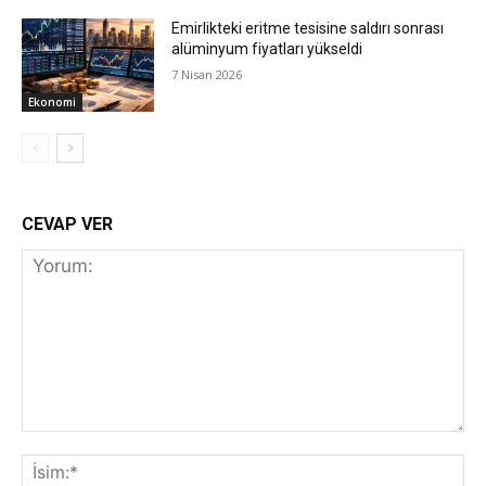
Emirlikteki eritme tesisine saldırı sonrası
alüminyum fiyatları yükseldi
7 Nisan 2026
Ekonomi
CEVAP VER
Yorum:
İs