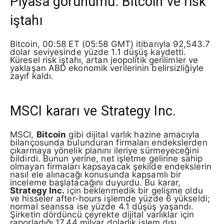
Piyasa görünümü: Bitcoin ve risk
iştahı
Bitcoin, 00:58 ET (05:58 GMT) itibarıyla 92,543.7
dolar seviyesinde yüzde 1.1 düşüş kaydetti.
Küresel risk iştahı, artan jeopolitik gerilimler ve
yaklaşan ABD ekonomik verilerinin belirsizliğiyle
zayıf kaldı.
MSCI kararı ve Strategy Inc.
MSCI,
Bitcoin
gibi dijital varlık hazine amacıyla
bilançosunda bulunduran firmaları endekslerden
çıkarmaya yönelik planını ileriye sürmeyeceğini
bildirdi. Bunun yerine, net işletme gelirine sahip
olmayan firmaları kapsayacak şekilde endekslerin
nasıl ele alınacağı konusunda kapsamlı bir
inceleme başlatacağını duyurdu. Bu karar,
Strategy Inc.
için beklenmedik bir gelişme oldu
ve hisseler after-hours işlemde yüzde 6 yükseldi;
normal seanssa ise yüzde 4.1 düşüş yaşandı.
Şirketin dördüncü çeyrekte dijital varlıklar için
raporladığı 17.44 milyar dolarlık işlem dışı