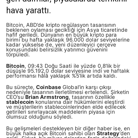
hava yarattı.
Bitcoin, ABD’de kripto regülasyon tasarısının
beklenen oylaması geciktiği için Asya ticaretinde
hafif geriledi. Dünyanın en büyük kripto para
birimi bu hafta yaklaşık 96.000 dolar seviyelerine
kadar yükselse de, yeni düzenleyici çerçeve
konusundaki belirsizlik yatırımcı güvenini
törpüledi.
Bitcoin
, 09:43 Doğu Saati ile yüzde 0,8’lik bir
düşüşle 95.192,0 dolar seviyesine indi ve haftalık
performansı hâlâ yaklaşık %5’lik artıda kaldı.
Bu süreçte,
Coinbase
Global’in karşı çıkışı
nedeniyle tasarının ilerletilmesi ertelendi. Şirketin
CEO’su
Brian Armstrong
, tasarının özellikle
stablecoin
konularına dair hükümlerini eleştirdi
ve müşterilerin stablecoinlerinden elde edilecek
getirileri sınırlayacak maddelerin piyasa için
olumsuz olduğunu söyledi.
Bu gelişmeleri destekleyen bir diğer haber ise, en
büyük halka açık Bitcoin sahibi olan
Strategy
‘den