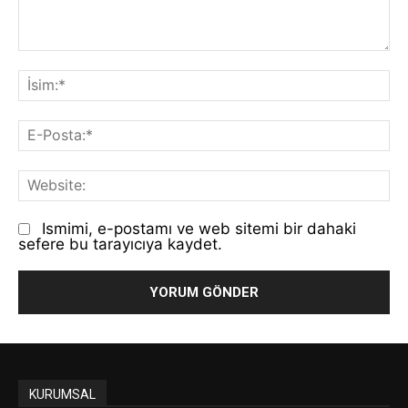
Yorum:
İs
E-
Po
We
Ismimi, e-postamı ve web sitemi bir dahaki
sefere bu tarayıcıya kaydet.
KURUMSAL