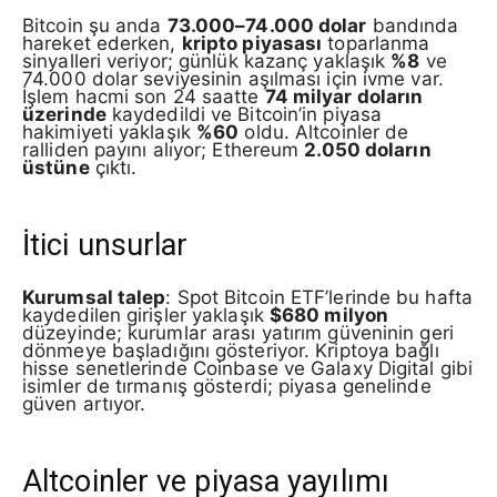
Bitcoin şu anda
73.000–74.000 dolar
bandında
hareket ederken,
kripto piyasası
toparlanma
sinyalleri veriyor; günlük kazanç yaklaşık
%8
ve
74.000 dolar seviyesinin aşılması için ivme var.
İşlem hacmi son 24 saatte
74 milyar doların
üzerinde
kaydedildi ve Bitcoin’in piyasa
hakimiyeti yaklaşık
%60
oldu. Altcoinler de
ralliden payını alıyor; Ethereum
2.050 doların
üstüne
çıktı.
İtici unsurlar
Kurumsal talep
: Spot Bitcoin ETF’lerinde bu hafta
kaydedilen girişler yaklaşık
$680 milyon
düzeyinde; kurumlar arası yatırım güveninin geri
dönmeye başladığını gösteriyor. Kriptoya bağlı
hisse senetlerinde Coinbase ve Galaxy Digital gibi
isimler de tırmanış gösterdi; piyasa genelinde
güven artıyor.
Altcoinler ve piyasa yayılımı