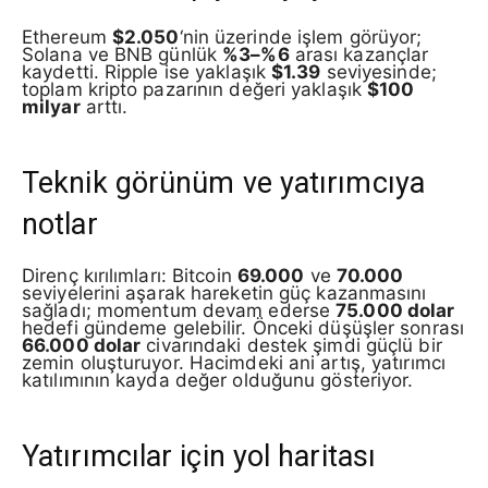
Ethereum
$2.050
‘nin üzerinde işlem görüyor;
Solana ve BNB günlük
%3–%6
arası kazançlar
kaydetti. Ripple ise yaklaşık
$1.39
seviyesinde;
toplam kripto pazarının değeri yaklaşık
$100
milyar
arttı.
Teknik görünüm ve yatırımcıya
notlar
Direnç kırılımları: Bitcoin
69.000
ve
70.000
seviyelerini aşarak hareketin güç kazanmasını
sağladı; momentum devam ederse
75.000 dolar
hedefi gündeme gelebilir. Önceki düşüşler sonrası
66.000 dolar
civarındaki destek şimdi güçlü bir
zemin oluşturuyor. Hacimdeki ani artış, yatırımcı
katılımının kayda değer olduğunu gösteriyor.
Yatırımcılar için yol haritası