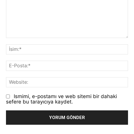
Yorum:
İs
E-
Po
We
Ismimi, e-postamı ve web sitemi bir dahaki
sefere bu tarayıcıya kaydet.