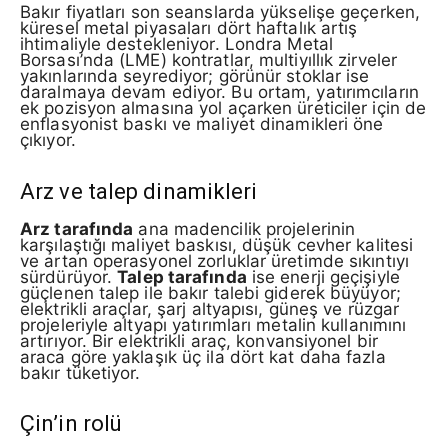
Bakır fiyatları son seanslarda yükselişe geçerken,
küresel metal piyasaları dört haftalık artış
ihtimaliyle destekleniyor. Londra Metal
Borsası’nda (LME) kontratlar, multiyıllık zirveler
yakınlarında seyrediyor; görünür stoklar ise
daralmaya devam ediyor. Bu ortam, yatırımcıların
ek pozisyon almasına yol açarken üreticiler için de
enflasyonist baskı ve maliyet dinamikleri öne
çıkıyor.
Arz ve talep dinamikleri
Arz tarafında
ana madencilik projelerinin
karşılaştığı maliyet baskısı, düşük cevher kalitesi
ve artan operasyonel zorluklar üretimde sıkıntıyı
sürdürüyor.
Talep tarafında
ise enerji geçişiyle
güçlenen talep ile bakır talebi giderek büyüyor;
elektrikli araçlar, şarj altyapısı, güneş ve rüzgar
projeleriyle altyapı yatırımları metalin kullanımını
artırıyor. Bir elektrikli araç, konvansiyonel bir
araca göre yaklaşık üç ila dört kat daha fazla
bakır tüketiyor.
Çin’in rolü