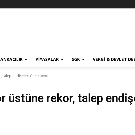
BANKACILIK
PIYASALAR
SGK
VERGI & DEVLET DE
r, talep endişeleri öne çıkıyor
or üstüne rekor, talep endiş