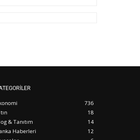
Posta:*
Website:
ATEGORİLER
konomi
736
ltın
18
log & Tanıtım
14
anka Haberleri
12