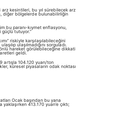
arz kesintileri, bu yıl sürebilecek arz
m, diğer bölgelerde bulunabilirliğin
Tüm bu paranı-kıymet enflasyonu,
 güçlü tutuyor.”
mı” riskiyle karşılaşılabileceğini
ulaşılıp ulaşılmadığını sorguladı.
önlü hareket görülebileceğine dikkati
aretleri geldi.
9 artışla 104.120 yuan/ton
kler, küresel piyasaların odak noktası
ntratları Ocak başından bu yana
a yaklaşırken 413.170 yuan’e çıktı;