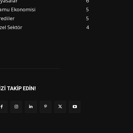
iyasalar
6
amu Ekonomisi
5
rediler
5
zel Sektör
4
İZİ TAKİP EDİN!