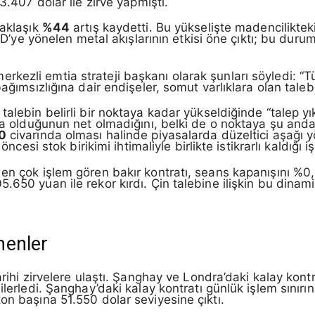
3.407 dolar ile zirve yapmıştı.
yaklaşık
%44
artış kaydetti. Bu yükselişte madencilikteki 
ABD’ye yönelen metal akışlarının etkisi öne çıktı; bu duru
kezli emtia strateji başkanı olarak şunları söyledi: “
ağımsızlığına dair endişeler, somut varlıklara olan talebi
lebin belirli bir noktaya kadar yükseldiğinde “talep yıkı
da olduğunun net olmadığını, belki de o noktaya şu anda 
0
civarında olması halinde piyasalarda düzeltici aşağı y
ncesi stok birikimi ihtimaliyle birlikte istikrarlı kaldığı iş
en çok işlem gören bakır kontratı, seans kapanışını %0,
650 yuan ile rekor kırdı. Çin talebine ilişkin bu dinami
menler
tarihi zirvelere ulaştı. Şanghay ve Londra’daki kalay ko
ilerledi. Şanghay’daki kalay kontratı günlük işlem sınırın
on başına 51.550 dolar seviyesine çıktı.