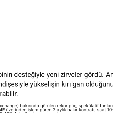
ebinin desteğiyle yeni zirveler gördü. A
endişesiyle yükselişin kırılgan olduğun
abilir.
change) bakırında görülen rekor güç, spekülatif fonlar
ME
üzerinden işlem gören 3 aylık bakır kontratı, saat 10