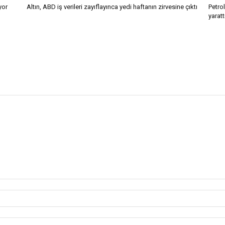
yor
Altın, ABD iş verileri zayıflayınca yedi haftanın zirvesine çıktı
Petro
yaratt