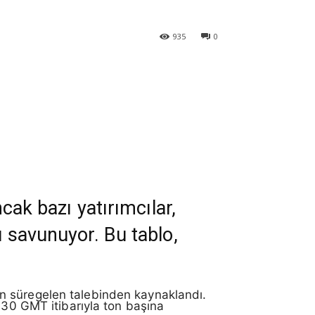
935
0
ncak bazı yatırımcılar,
u savunuyor. Bu tablo,
ın süregelen talebinden kaynaklandı.
:30 GMT itibarıyla ton başına