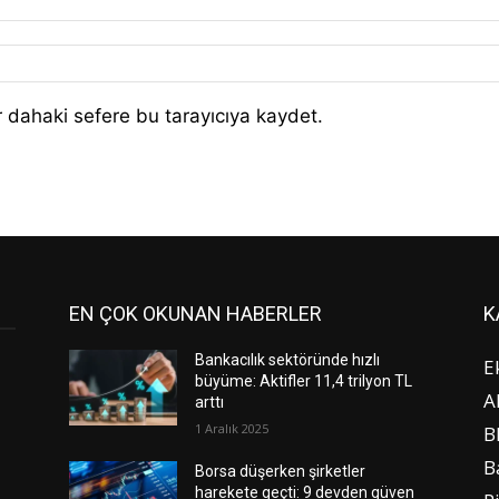
 dahaki sefere bu tarayıcıya kaydet.
EN ÇOK OKUNAN HABERLER
K
Bankacılık sektöründe hızlı
E
büyüme: Aktifler 11,4 trilyon TL
A
arttı
1 Aralık 2025
B
B
Borsa düşerken şirketler
harekete geçti: 9 devden güven