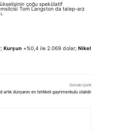
ükselişinin çoğu spekülatif
 temsilcisi Tom Langston da talep-arz
ı.
r;
Kurşun
+%0,4 ile 2.069 dolar;
Nikel
Sonraki İçerik
 artık dünyanın en tehlikeli gayrimenkulü olabilir