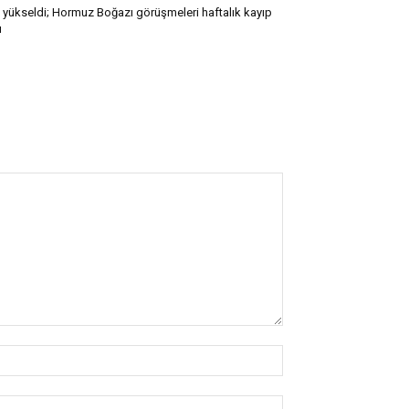
l yükseldi; Hormuz Boğazı görüşmeleri haftalık kayıp
ı
İsim:*
E-