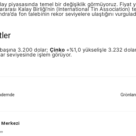
alay piyasasında temel bir değişiklik görmüyoruz. Fiyat y
rarası Kalay Birliği’nin (International Tin Association)
dra’da fon talebinin rekor seviyelere ulaştığını vurgulad
tler
 başına 3.200 dolar;
Çinko
+%1,0 yükselişle 3.232 dola
lar seviyesinde işlem görüyor.
gündemde
Grönland
 Merkezi
om