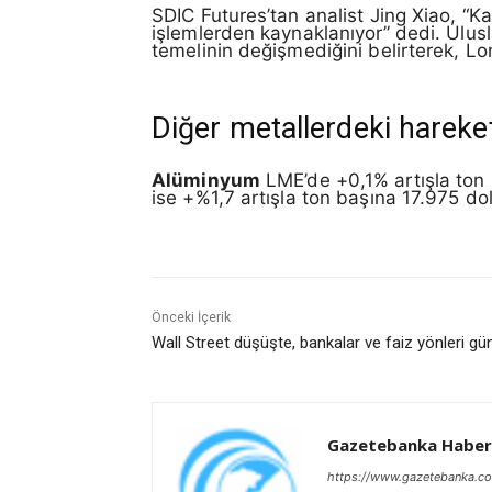
SDIC Futures’tan analist Jing Xiao, “K
işlemlerden kaynaklanıyor” dedi. Ulusla
temelinin değişmediğini belirterek, Lon
Diğer metallerdeki hareke
Alüminyum
LME’de +0,1% artışla ton
ise +%1,7 artışla ton başına 17.975 do
Önceki İçerik
Wall Street düşüşte, bankalar ve faiz yönleri 
Gazetebanka Haber
https://www.gazetebanka.c