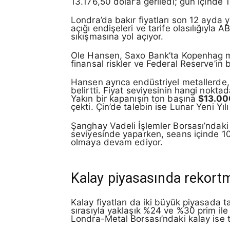
13.176,50 dolar’a geriledi; gün içinde 1
Londra’da bakır fiyatları son 12 ayda 
açığı endişeleri ve tarife olasılığıyla 
sıkışmasına yol açıyor.
Ole Hansen, Saxo Bank’ta Kopenhag mer
finansal riskler ve Federal Reserve’in b
Hansen ayrıca endüstriyel metallerde, ta
belirtti. Fiyat seviyesinin hangi nokta
Yakın bir kapanışın ton başına
$13.00
çekti. Çin’de talebin ise Lunar Yeni Yılı ö
Şanghay Vadeli İşlemler Borsası’ndaki 
seviyesinde yaparken, seans içinde 105.
olmaya devam ediyor.
Kalay piyasasında rekort
Kalay fiyatları da iki büyük piyasada 
sırasıyla yaklaşık %24 ve %30 prim ile 
Londra-Metal Borsası’ndaki kalay ise t