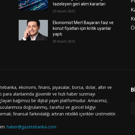
P
tazeleyen geri alım kararları
K
25 Kasım 2025
K
Ekonomist Mert Başaran faiz ve
Ö
konut fiyatları için kritik uyarılar
yaptı
30 Kasım 2025
tebanka, ekonomi, finans, piyasalar, borsa, dolar, altın ve
B
o para alanlarında güvenilir ve hızlı haber sunmayı
layan bağımsız bir dijital yayın platformudur. Amacımız,
ucularımıza doğrulanmış, tarafsız ve güncel bilgiyi
ırmak; finansal farkındalığı artıran nitelikli içerikler üretmektir.
şim:
haber@gazetebanka.com