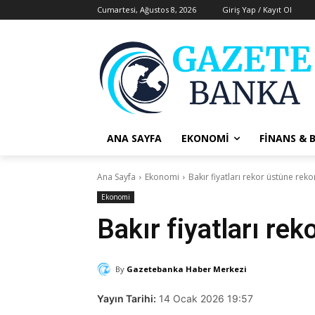
Cumartesi, Ağustos 8, 2026
Giriş Yap / Kayıt Ol
ANA SAYFA
EKONOMI
FINANS & 
Ana Sayfa
Ekonomi
Bakır fiyatları rekor üstüne reko
Ekonomi
Bakır fiyatları rek
By
Gazetebanka Haber Merkezi
Yayın Tarihi:
14 Ocak 2026 19:57