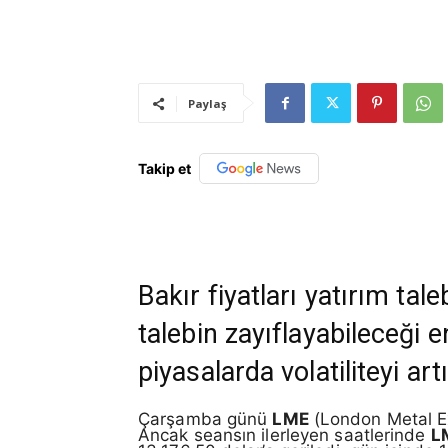
Paylaş
Takip et
Bakır fiyatları yatırım tal
talebin zayıflayabileceği 
piyasalarda volatiliteyi artır
Çarşamba günü
LME
(London Metal Ex
Ancak seansın ilerleyen saatlerinde
L