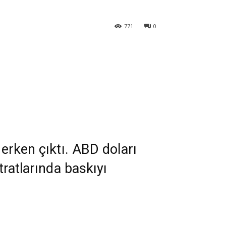
771
0
derken çıktı. ABD doları
tratlarında baskıyı