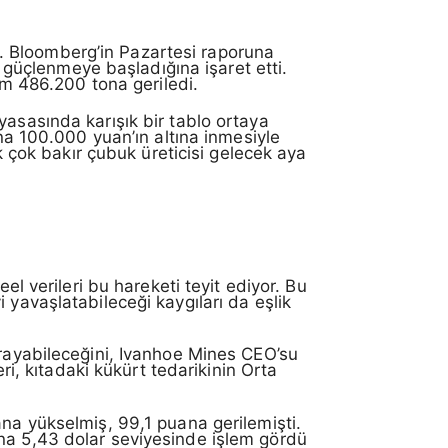
edi. Bloomberg’in Pazartesi raporuna
n güçlenmeye başladığına işaret etti.
lam 486.200 tona geriledi.
piyasasında karışık bir tablo ortaya
ına 100.000 yuan’ın altına inmesiyle
ek çok bakır çubuk üreticisi gelecek aya
el verileri bu hareketi teyit ediyor. Bu
 yavaşlatabileceği kaygıları da eşlik
ğrayabileceğini, Ivanhoe Mines CEO’su
ri, kıtadaki kükürt tedarikinin Orta
ana yükselmiş, 99,1 puana gerilemişti.
ına 5,43 dolar seviyesinde işlem gördü