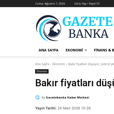
Cuma, Ağustos 7, 2026
Giriş Yap / Kayıt Ol
ANA SAYFA
EKONOMI
FINANS & 
Ana Sayfa
Ekonomi
Bakır fiyatları düşüyor, petrol 
Ekonomi
Bakır fiyatları dü
By
Gazetebanka Haber Merkezi
Yayın Tarihi:
24 Mart 2026 15:39