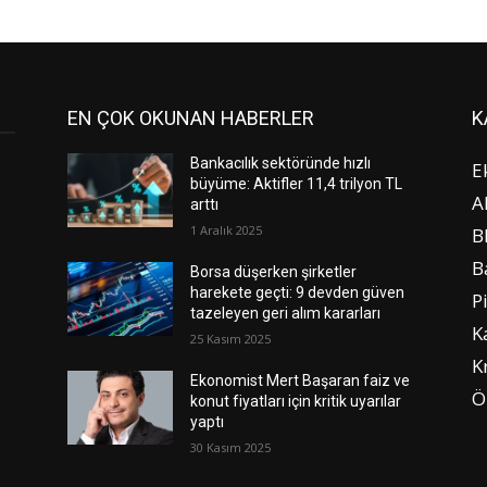
EN ÇOK OKUNAN HABERLER
K
Bankacılık sektöründe hızlı
E
büyüme: Aktifler 11,4 trilyon TL
A
arttı
1 Aralık 2025
B
B
Borsa düşerken şirketler
harekete geçti: 9 devden güven
P
tazeleyen geri alım kararları
K
25 Kasım 2025
K
Ekonomist Mert Başaran faiz ve
Ö
konut fiyatları için kritik uyarılar
yaptı
30 Kasım 2025