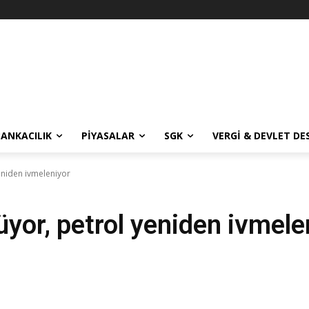
BANKACILIK
PIYASALAR
SGK
VERGI & DEVLET DE
yeniden ivmeleniyor
şüyor, petrol yeniden ivmele