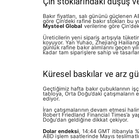
Çin stoklarındaki düşüş ve 
Bakır fiyatları, salı gününü güçlenen A
göre Çin’deki rafine bakır stokları bu 
Mysteel Global
verilerine göre Çin’dek
Üreticilerin yeni sipariş artışıyla tüket
koyuyor. Yan Yuhao, Zhejiang Hailiang’d
günlük rafine bakır alımlarını geçen yı
kadar tam siparişlere sahip ve tasarla
Küresel baskılar ve arz gü
Geçtiğimiz hafta bakır çubuklarının işç
tabloya, Orta Doğu’daki çatışmaların e
ediyor.
İran çatışmalarının devam etmesi halin
Robert Friedland Financial Times’a yaptı
Doğu’dan geldiğine dikkat çekiyor.
Dolar endeksi
, 14:44 GMT itibarıyla %
ABD işlem saatlerinde Mayıs teslimatl