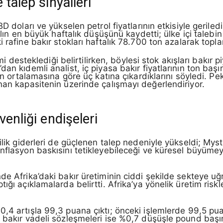
talep sinyalleri
BD doları ve yükselen petrol fiyatlarının etkisiyle geril
yılın en büyük haftalık düşüşünü kaydetti; ülke içi talebi
i rafine bakır stokları haftalık 78.700 ton azalarak top
imi desteklediği belirtilirken, böylesi stok akışları bakır 
an kıdemli analist, iç piyasa bakır fiyatlarının ton baş
lın ortalamasına göre üç katına çıkardıklarını söyledi. P
nan kapasitenin üzerinde çalışmayı değerlendiriyor.
venliği endişeleri
ilik giderleri de güçlenen talep nedeniyle yükseldi; Myste
nflasyon baskısını tetikleyebileceği ve küresel büyümeyi
de Afrika’daki bakır üretiminin ciddi şekilde sekteye u
ğı açıklamalarda belirtti. Afrika’ya yönelik üretim riskle
0,4 artışla 99,3 puana çıktı; önceki işlemlerde 99,5 pu
ı bakır vadeli sözleşmeleri ise %0,7 düşüşle pound baş