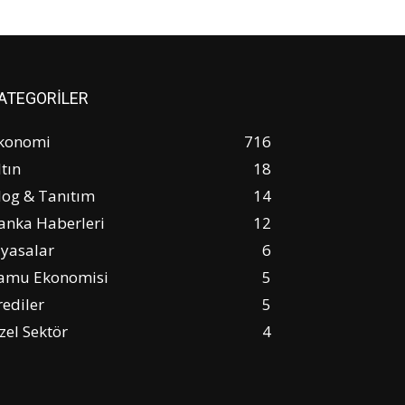
ATEGORİLER
konomi
716
ltın
18
log & Tanıtım
14
anka Haberleri
12
iyasalar
6
amu Ekonomisi
5
rediler
5
zel Sektör
4