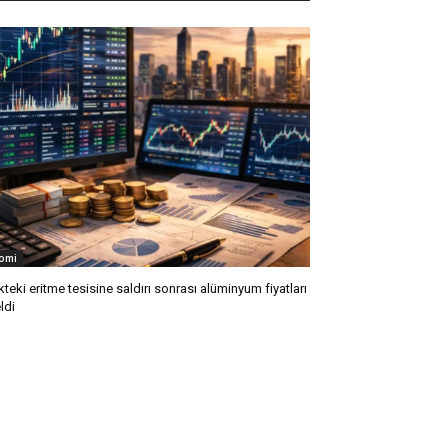
omi
kteki eritme tesisine saldırı sonrası alüminyum fiyatları
ldi