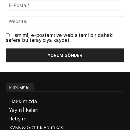
E-
Po
We
Ismimi, e-postamı ve web sitemi bir dahaki
sefere bu tarayıcıya kaydet.
KURUMSAL
Hakkımızda
Yayın İlkeleri
İletişim
KVKK & Gizlilik Politikası