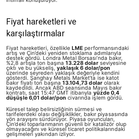
Fiyat hareketleri ve
karşılaştırmalar
Fiyat hareketleri, özellikle
LME
performansındaki
artış ve Çin’deki yeniden stoklama adımlarıyla
destek gördü. Londra Metal Borsası’nda bakır,
%2,8 artışla ton başına
13.228 dolar
seviyesine
çıktı ve bu yükseliş,
yaklaşık 6 dolar/pon
üzerinde seyreden yaklaşık değeriyle kendini
gösterdi. Şanghay Metals Market’ta ise katot
bakır fiyatı ton başına
13.104,73 dolar
olarak
kaydedildi. Ancak ABD seansında Mayıs bakır
kontratı, saat 15:47 GMT itibarıyla
yüzde 0,4
düşüşle 6,01 dolar/pon
civarında işlem gördü.
Küresel talep belirsizliğinin sürmesi ve
tarifelerdeki olası değişiklikler, bakır piyasasında
yön arayışını sürdürüyor. Piyasa oyuncuları,
Çin’deki toparlanmanın güvenli bir katalizör olup
olmayacağını ve küresel ticaret politikalarındaki
gelişmeleri yakından izliyor.