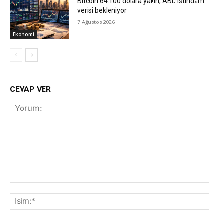
Bitcoin 64.100 dolara yakın, ABD istihdam
verisi bekleniyor
7 Ağustos 2026
Ekonomi
CEVAP VER
Yorum:
İs