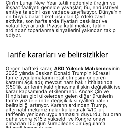
Çin’in Lunar New Year tatili nedeniyle üretim ve
inşaat faaliyeti genelde yavaşlar; bu, endüstriyel
emtiya talebini kısa vadede zayıflatıyor. Dünya’nın
en büyük bakır tüketicisi olan Çin’deki zayıf
aktivite, son haftalarda fiyatları baskıladı ve
volatiliteyi artırdı. Piyasa katılımcıları, tatilin
ardından toparlanma sinyallerini yakından takip
ediyor.
Tarife kararları ve belirsizlikler
Geçen haftaki karar,
ABD Yüksek Mahkemesi
nin
2025 yılında Başkan Donald Trump’ın küresel
tarife uygulamalarını iptal etmesini öngören
kararını açıkladı; mevcut ham bakır ithalatında
%50’lik tarifenin kaldırılmasına ilişkin değişiklik ise
karar kapsamında etkilenmedi. Ancak Çin ve
Hindistan gibi ülkelerden gelen diğer ürünlerin
tarife yüzdelerinde değişiklik sinyalleri halen
belirsizliği artırıyor. Kararın ardından Trump,
alternatif mekanizmalar kullanarak %10’luk
tarifenin yeniden uygulanmasını duyurdu; bu oran
daha sonra %15’e yükseldi ve Kongre onayı
olmadan 150 gün sürebilecek bir uygulama
ihtimali konuşuluyor.