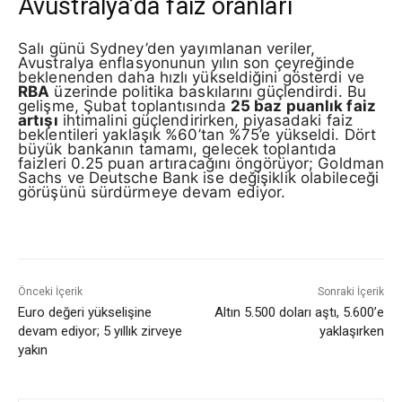
Avustralya’da faiz oranları
Salı günü Sydney’den yayımlanan veriler,
Avustralya enflasyonunun yılın son çeyreğinde
beklenenden daha hızlı yükseldiğini gösterdi ve
RBA
üzerinde politika baskılarını güçlendirdi. Bu
gelişme, Şubat toplantısında
25 baz puanlık faiz
artışı
ihtimalini güçlendirirken, piyasadaki faiz
beklentileri yaklaşık %60’tan %75’e yükseldi. Dört
büyük bankanın tamamı, gelecek toplantıda
faizleri 0.25 puan artıracağını öngörüyor; Goldman
Sachs ve Deutsche Bank ise değişiklik olabileceği
görüşünü sürdürmeye devam ediyor.
Önceki İçerik
Sonraki İçerik
Euro değeri yükselişine
Altın 5.500 doları aştı, 5.600’e
devam ediyor; 5 yıllık zirveye
yaklaşırken
yakın