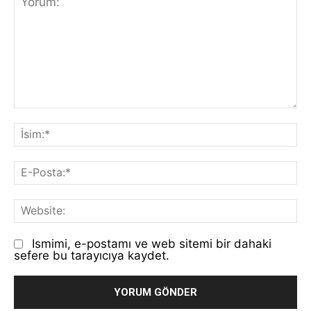
Yorum:
İs
E-
Po
We
Ismimi, e-postamı ve web sitemi bir dahaki
sefere bu tarayıcıya kaydet.