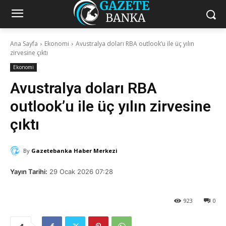
Ana Sayfa
Ekonomi
Avustralya doları RBA outlook’u ile üç yılın
zirvesine çıktı
Ekonomi
Avustralya doları RBA
outlook’u ile üç yılın zirvesine
çıktı
By
Gazetebanka Haber Merkezi
Yayın Tarihi:
29 Ocak 2026 07:28
923
0