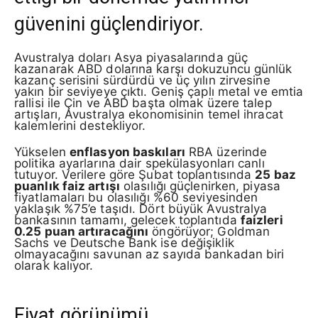
güvenini güçlendiriyor.
Avustralya doları Asya piyasalarında güç
kazanarak ABD dolarına karşı dokuzuncu günlük
kazanç serisini sürdürdü ve üç yılın zirvesine
yakın bir seviyeye çıktı. Geniş çaplı metal ve emtia
rallisi ile Çin ve ABD başta olmak üzere talep
artışları, Avustralya ekonomisinin temel ihracat
kalemlerini destekliyor.
Yükselen
enflasyon baskıları
RBA üzerinde
politika ayarlarına dair spekülasyonları canlı
tutuyor. Verilere göre Şubat toplantısında
25 baz
puanlık faiz artışı
olasılığı güçlenirken, piyasa
fiyatlamaları bu olasılığı %60 seviyesinden
yaklaşık %75’e taşıdı. Dört büyük Avustralya
bankasının tamamı, gelecek toplantıda
faizleri
0.25 puan artıracağını
öngörüyor; Goldman
Sachs ve Deutsche Bank ise değişiklik
olmayacağını savunan az sayıda bankadan biri
olarak kalıyor.
Fiyat görünümü