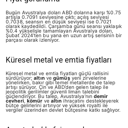
Bugün Avustralya doları ABD dolarına karşı %0.75
artışla 0.7091 seviyesine çıktı; açılış seviyesi
0.7038, seansın en düşük seviyesi ise 0.7021
olarak kaydedildi. Çarşamba günü seansı yaklaşık
%0.4 yükselişle tamamlayan Avustralya doları,
Şubat 2024’ten bu yana en uzun artış serisinin bir
parçası olarak izleniyor.
Küresel metal ve emtia fiyatları
Küresel metal ve emtia fiyatları güçlü rallisini
sürdürüyor;
altın
ve
gümüş
yeni zirvelerine
yönelirken, bakır gibi temel metallerde de talep
artışı sürüyor. Çin ve ABD’den gelen talep ile
jeopolitik gerilimler güvenli liman talebini
güçlendiriyor. Bu talep, Avustralya’nın
demir
cevheri
,
kömür
ve
altın
ihracatını destekleyerek
bütçe gelirlerini artırıyor ve yüksek royalti ile
vergiler üzerinden devlet bütçesine katkı sağlıyor.