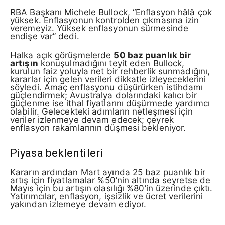
RBA Başkanı Michele Bullock, “Enflasyon hâlâ çok
yüksek. Enflasyonun kontrolden çıkmasına izin
veremeyiz. Yüksek enflasyonun sürmesinde
endişe var” dedi.
Halka açık görüşmelerde
50 baz puanlık bir
artışın
konuşulmadığını teyit eden Bullock,
kurulun faiz yoluyla net bir rehberlik sunmadığını,
kararlar için gelen verileri dikkatle izleyeceklerini
söyledi. Amaç enflasyonu düşürürken istihdamı
güçlendirmek; Avustralya dolarındaki kalıcı bir
güçlenme ise ithal fiyatlarını düşürmede yardımcı
olabilir. Gelecekteki adımların netleşmesi için
veriler izlenmeye devam edecek; çeyrek
enflasyon rakamlarının düşmesi bekleniyor.
Piyasa beklentileri
Kararın ardından Mart ayında 25 baz puanlık bir
artış için fiyatlamalar %50’nin altında seyretse de
Mayıs için bu artışın olasılığı %80’in üzerinde çıktı.
Yatırımcılar, enflasyon, işsizlik ve ücret verilerini
yakından izlemeye devam ediyor.