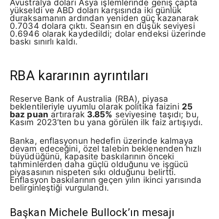
Avustralya doları Asya işlemlerinde geniş çapta
yükseldi ve ABD doları karşısında iki günlük
duraksamanın ardından yeniden güç kazanarak
0.7034 dolara çıktı. Seansın en düşük seviyesi
0.6946 olarak kaydedildi; dolar endeksi üzerinde
baskı sınırlı kaldı.
RBA kararının ayrıntıları
Reserve Bank of Australia (RBA), piyasa
beklentileriyle uyumlu olarak politika faizini
25
baz puan
artırarak
3.85%
seviyesine taşıdı; bu,
Kasım 2023’ten bu yana görülen ilk faiz artışıydı.
Banka, enflasyonun hedefin üzerinde kalmaya
devam edeceğini, özel talebin beklenenden hızlı
büyüdüğünü, kapasite baskılarının önceki
tahminlerden daha güçlü olduğunu ve işgücü
piyasasının nispeten sıkı olduğunu belirtti.
Enflasyon baskılarının geçen yılın ikinci yarısında
belirginleştiği vurgulandı.
Başkan Michele Bullock’ın mesajı