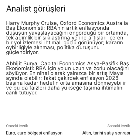
Analist görüşleri
Harry Murphy Cruise, Oxford Economics Australia
Baş Ekonomisti: RBA’nın artık enflasyonda
düşüşün yavaşlayacağını öngördüğü bir ortamda,
tek adımlık bir sıkılaştırma yerine artışları içeren
bir yol izlemesi ihtimali güçlü görünüyor; kararın
oybirliğiyle alınması, politika duruşunu
güçlendiriyor.
Abhijit Surya, Capital Economics Asya-Pasifik Baş
Ekonomisti: RBA için yolun uzun ve zorlu olacağını
söylüyor. En nihai olarak yalnızca bir artış Mayıs
ayında olabilir; fakat çekirdek enflasyon 2028
başına kadar hedefin ortalamasına dönmeyebilir
ve bu da faizleri daha yükseğe taşıma ihtimalini
canlı tutuyor.
Önceki İçerik
Sonraki İçerik
Euro, euro bölgesi enflasyon
Altın, tarihi satış sonrası