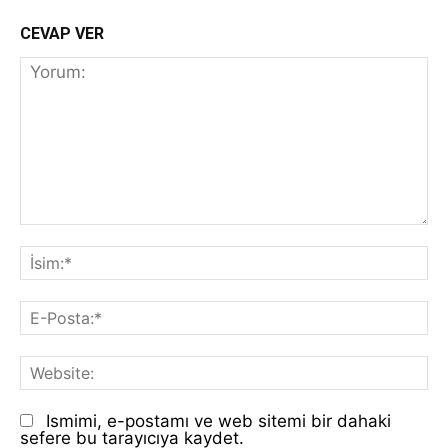
CEVAP VER
Yorum:
İs
E-
Po
We
Ismimi, e-postamı ve web sitemi bir dahaki
sefere bu tarayıcıya kaydet.