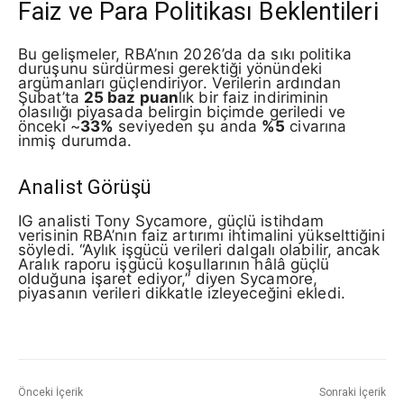
Faiz ve Para Politikası Beklentileri
Bu gelişmeler, RBA’nın 2026’da da sıkı politika
duruşunu sürdürmesi gerektiği yönündeki
argümanları güçlendiriyor. Verilerin ardından
Şubat’ta
25 baz puan
lık bir faiz indiriminin
olasılığı piyasada belirgin biçimde geriledi ve
önceki ~
33%
seviyeden şu anda
%5
civarına
inmiş durumda.
Analist Görüşü
IG analisti Tony Sycamore, güçlü istihdam
verisinin RBA’nın faiz artırımı ihtimalini yükselttiğini
söyledi. “Aylık işgücü verileri dalgalı olabilir, ancak
Aralık raporu işgücü koşullarının hâlâ güçlü
olduğuna işaret ediyor,” diyen Sycamore,
piyasanın verileri dikkatle izleyeceğini ekledi.
Önceki İçerik
Sonraki İçerik