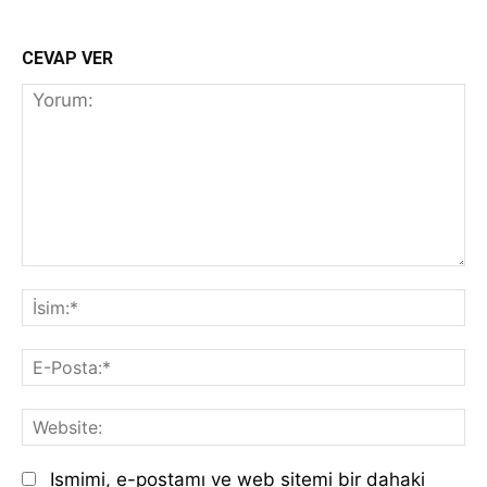
CEVAP VER
Yorum:
İs
E-
Po
We
Ismimi, e-postamı ve web sitemi bir dahaki