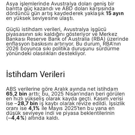
Asya işlemlerinde Avustralya doları geniş bir
bantta güç kazandı ve ABD doları karşısında
dördüncü gün artış kaydederek yaklaşık
15 ayın
en yüksek seviyesine ulaştı.
Güçlü istihdam verileri, Avustralya işgücü
piyasasının sıkı kaldığını gösteriyor ve Merkez
Bankası Reserve Bank of Australia (RBA) üzerinde
enflasyon baskısını artırıyor. Bu durum, RBA’nın
2026 boyunca sıkı politika duruşunu sürdürme
yönündeki olasılıkları destekliyor.
İstihdam Verileri
ABS verilerine göre Aralık ayında net istihdam
65,2 bin
arttı; bu, 2025 Nisan’ından beri görülen
en hızlı yükseliş olarak kayda geçti. Kasım verisi
ise –
28,7 bin
iş kaybı olarak revize edildi. İşsizlik
oranı ise
4,1%
ile Mayıs 2025’ten bu yana en
düşük seviyeye indi ve piyasa beklentilerinin
(~
4,4%
) altında kaldı.