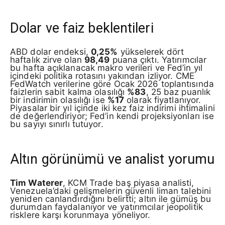
Dolar ve faiz beklentileri
ABD dolar endeksi,
0,25%
yükselerek dört
haftalık zirve olan
98,49
puana çıktı. Yatırımcılar
bu hafta açıklanacak makro verileri ve Fed’in yıl
içindeki politika rotasını yakından izliyor. CME
FedWatch verilerine göre Ocak 2026 toplantısında
faizlerin sabit kalma olasılığı
%83
, 25 baz puanlık
bir indirimin olasılığı ise
%17
olarak fiyatlanıyor.
Piyasalar bir yıl içinde iki kez faiz indirimi ihtimalini
de değerlendiriyor; Fed’in kendi projeksiyonları ise
bu sayıyı sınırlı tutuyor.
Altın görünümü ve analist yorumu
Tim Waterer
, KCM Trade baş piyasa analisti,
Venezuela’daki gelişmelerin güvenli liman talebini
yeniden canlandırdığını belirtti; altın ile gümüş bu
durumdan faydalanıyor ve yatırımcılar jeopolitik
risklere karşı korunmaya yöneliyor.