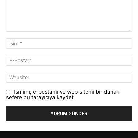
Yorum:
İs
E-
Po
We
Ismimi, e-postamı ve web sitemi bir dahaki
sefere bu tarayıcıya kaydet.