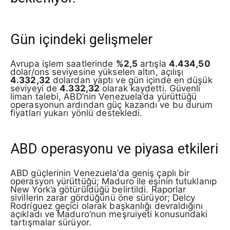
Gün içindeki gelişmeler
Avrupa işlem saatlerinde
%2,5
artışla
4.434,50
dolar/ons seviyesine yükselen altın, açılışı
4.332,32
dolardan yaptı ve gün içinde en düşük
seviyeyi de
4.332,32
olarak kaydetti. Güvenli
liman talebi, ABD’nin Venezuela’da yürüttüğü
operasyonun ardından güç kazandı ve bu durum
fiyatları yukarı yönlü destekledi.
ABD operasyonu ve piyasa etkileri
ABD güçlerinin Venezuela’da geniş çaplı bir
operasyon yürüttüğü; Maduro ile eşinin tutuklanıp
New York’a götürüldüğü belirtildi. Raporlar
sivillerin zarar gördüğünü öne sürüyor; Delcy
Rodríguez geçici olarak başkanlığı devraldığını
açıkladı ve Maduro’nun meşruiyeti konusundaki
tartışmalar sürüyor.