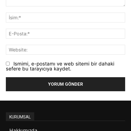
Yorum:
İs
E-
Po
We
Ismimi, e-postamı ve web sitemi bir dahaki
sefere bu tarayıcıya kaydet.
KURUMSAL
Hakkımızda