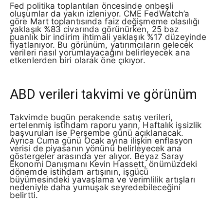
Fed politika toplantıları öncesinde onbeşli
oluşumlar da yakın izleniyor. CME FedWatch’a
göre Mart toplantısında faiz değişmeme olasılığı
yaklaşık %83 civarında görünürken, 25 baz
puanlık bir indirim ihtimali yaklaşık %17 düzeyinde
fiyatlanıyor. Bu görünüm, yatırımcıların gelecek
verileri nasıl yorumlayacağını belirleyecek ana
etkenlerden biri olarak öne çıkıyor.
ABD verileri takvimi ve görünüm
Takvimde bugün perakende satış verileri,
ertelenmiş istihdam raporu yarın, Haftalık işsizlik
başvuruları ise Perşembe günü açıklanacak.
Ayrıca Cuma günü Ocak ayına ilişkin enflasyon
verisi de piyasanın yönünü belirleyecek ana
göstergeler arasında yer alıyor. Beyaz Saray
Ekonomi Danışmanı Kevin Hassett, önümüzdeki
dönemde istihdam artışının, işgücü
büyümesindeki yavaşlama ve verimlilik artışları
nedeniyle daha yumuşak seyredebileceğini
belirtti.