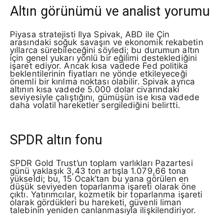
Altın görünümü ve analist yorumu
Piyasa stratejisti Ilya Spivak, ABD ile Çin
arasındaki soğuk savaşın ve ekonomik rekabetin
yıllarca sürebileceğini söyledi; bu durumun altın
için genel yukarı yönlü bir eğilimi desteklediğini
işaret ediyor. Ancak kısa vadede Fed politika
beklentilerinin fiyatları ne yönde etkileyeceği
önemli bir kırılma noktası olabilir. Spivak ayrıca
altının kısa vadede 5.000 dolar civarındaki
seviyesiyle çalıştığını, gümüşün ise kısa vadede
daha volatil hareketler sergilediğini belirtti.
SPDR altın fonu
SPDR Gold Trust’un toplam varlıkları Pazartesi
günü yaklaşık 3,43 ton artışla 1.079,66 tona
yükseldi; bu, 15 Ocak’tan bu yana görülen en
düşük seviyeden toparlanma işareti olarak öne
çıktı. Yatırımcılar, kozmetik bir toparlanma işareti
olarak gördükleri bu hareketi, güvenli liman
talebinin yeniden canlanmasıyla ilişkilendiriyor.