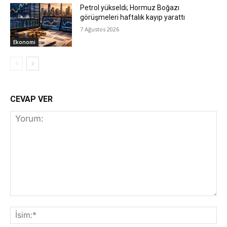
Petrol yükseldi; Hormuz Boğazı
görüşmeleri haftalık kayıp yarattı
7 Ağustos 2026
Ekonomi
CEVAP VER
Yorum:
İs