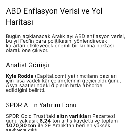
ABD Enflasyon Verisi ve Yol
Haritası
Bugün açıklanacak Aralık ayı ABD enflasyon verisi,
bu yıl Fed’in para politikasını yönlendirecek
kararları etkileyecek önemli bir kırılma noktası
olarak öne çıkıyor.
Analist Görüşü
Kyle Rodda
(Capital.com) yatırımcıların bazıları
için kısa vadeli kâr çekmelerinin geçici olduğunu,
Asya saatlerindeki diplerin hızla absorbe
edildiğini belirtti.
SPDR Altın Yatırım Fonu
SPDR Gold Trust’taki
altın varlıkları
Pazartesi
günü yaklaşık
6,24
ton artış kaydetti ve toplam
1.070,80 ton
ile 29 Aralık’tan beri en yüksek
seviyeye çıktı.