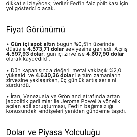
dikkatle izleyecek; veriler Fed’in faiz politikası için
yol gösterici olacak.
Fiyat Görünümü
•
Gün içi spot altın
bugün %0,5’in üzerinde
düşüşle
4.573,71 dolar
seviyesine geriledi. Açılış
4.597,93 dolar
, gün içi zirve ise
4.607,90 dolar
olarak kaydedildi.
• Dün kapanışında değerli metal yaklaşık %2,0
yükseldi ve
4.630,36 dolar
ile tüm zamanların
zirvesine yaklaşırken, üç günlük artış serisini
sürdürdü.
• İran, Venezuela ve Grönland etrafında artan
jeopolitik gerilimler ile Jerome Powell’a yönelik
açılan adli soruşturması, Fed’in bağımsızlığı
konusundaki endişeleri yeniden gündeme taşıdı.
Dolar ve Piyasa Yolculuğu