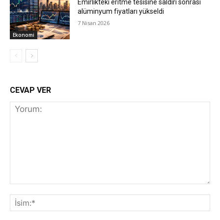
Emirlikteki eritme tesisine saldırı sonrası
alüminyum fiyatları yükseldi
7 Nisan 2026
Ekonomi
CEVAP VER
Yorum:
İs