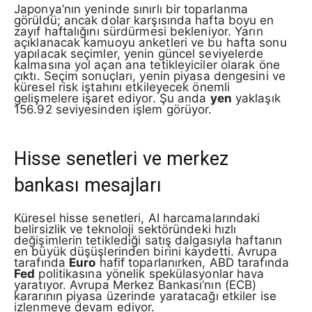
Japonya’nın yeninde sınırlı bir toparlanma
görüldü; ancak dolar karşısında hafta boyu en
zayıf haftalığını sürdürmesi bekleniyor. Yarın
açıklanacak kamuoyu anketleri ve bu hafta sonu
yapılacak seçimler, yenin güncel seviyelerde
kalmasına yol açan ana tetikleyiciler olarak öne
çıktı. Seçim sonuçları, yenin piyasa dengesini ve
küresel risk iştahını etkileyecek önemli
gelişmelere işaret ediyor. Şu anda
yen
yaklaşık
156.92 seviyesinden işlem görüyor.
Hisse senetleri ve merkez
bankası mesajları
Küresel hisse senetleri, AI harcamalarındaki
belirsizlik ve teknoloji sektöründeki hızlı
değişimlerin tetiklediği satış dalgasıyla haftanın
en büyük düşüşlerinden birini kaydetti. Avrupa
tarafında
Euro
hafif toparlanırken, ABD tarafında
Fed
politikasına yönelik spekülasyonlar hava
yaratıyor. Avrupa Merkez Bankası’nın (ECB)
kararının piyasa üzerinde yaratacağı etkiler ise
izlenmeye devam ediyor.