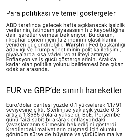
Para politikası ve temel göstergeler
ABD tarafında gelecek hafta açıklanacak işsizlik
verilerinin, istihdam piyasasının hız kaybettiğine
dair işaretler vermesi bekleniyor. Bu durum,
ilkbahar dönemi için faiz indirimi olasılıklarını
yeniden güçlendirebilir.
Warsh
‘ın Fed başkanlığı
adaylığı ve Trump yönetiminin politika iletişimi,
piyasalarda kısa vadeli volatiliteyi artırıyor.
Enflasyon ve iş gücü göstergelerinin, Aralık’a
kadar olan politika yolunu belirlemesi öne çıkan
odaklar arasında.
EUR ve GBP’de sınırlı hareketler
Euro/dolar paritesi yüzde 0.1 yükselerek 1.1791
seviyesine çıktı. Sterlin ise yaklaşık yüzde 0.3
artışla 1.3565 dolara yükseldi; BoE, Perşembe
günü faizi sabit bırakarak enflasyondaki
yavaşlamanın sürmesini beklediğini gösterdi.
Kredilerdeki maliyetlerin düşmesi için olumlu
görünüm sürse de büyüme ve yürütülen maliye