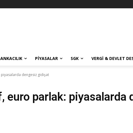
BANKACILIK
PIYASALAR
SGK
VERGI & DEVLET DE
: piyasalarda dengesiz gidişat
f, euro parlak: piyasalarda 