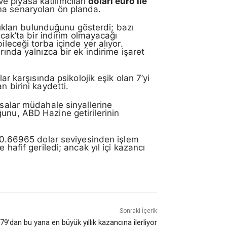
e piyasa katılımcıları
doları euro ile
ma senaryoları ön planda.
lıkları bulunduğunu gösterdi; bazı
Ocak’ta bir indirim olmayacağı
leceği torba içinde yer alıyor.
rında yalnızca bir ek indirime işaret
ar karşısında psikolojik eşik olan 7’yi
n birini kaydetti.
asalar müdahale sinyallerine
unu, ABD Hazine getirilerinin
k 0.66965 dolar seviyesinden işlem
hafif geriledi; ancak yıl içi kazancı
Sonraki İçerik
979’dan bu yana en büyük yıllık kazancına ilerliyor