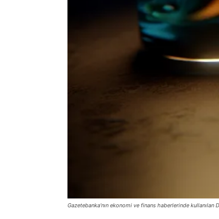
Gazetebanka’nın ekonomi ve finans haberlerinde kullanılan D