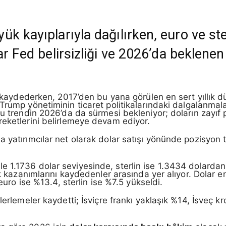
k kayıplarıyla dağılırken, euro ve ster
r Fed belirsizliği ve 2026’da beklenen 
iş kaydederken, 2017’den bu yana görülen en sert yıllık d
rump yönetiminin ticaret politikalarındaki dalgalanmala
Bu trendin 2026’da da sürmesi bekleniyor; doların zayıf 
reketlerini belirlemeye devam ediyor.
 yatırımcılar net olarak dolar satışı yönünde pozisyon 
 1.1736 dolar seviyesinde, sterlin ise 1.3434 dolardan 
lık kazanımlarını kaydedenler arasında yer alıyor. Dolar
 euro ise %13.4, sterlin ise %7.5 yükseldi.
lerlemeler kaydetti; İsviçre frankı yaklaşık %14, İsveç k