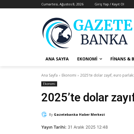
Cumartesi, Ağustos 8, 2026
Giriş Yap / Kayıt Ol
ANA SAYFA
EKONOMI
FINANS & 
Ana Sayfa
Ekonomi
2025'te dolar zayıf, euro parlak
Ekonomi
2025’te dolar zayı
By
Gazetebanka Haber Merkezi
Yayın Tarihi:
31 Aralık 2025 12:48