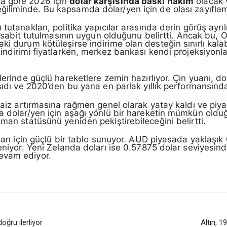
a göre 2026 için
dolar karşısında baskı hâkim
olacak v
ğiliminde. Bu kapsamda dolar/yen için de olası zayıfla
tutanakları, politika yapıcılar arasında derin görüş ayrı
ha sabit tutulmasının uygun olduğunu belirtti. Ancak bu, 
i durum kötüleşirse indirime olan desteğin sınırlı kalabi
indirimi fiyatlarken, merkez bankası kendi projeksiyonla
erinde güçlü hareketlere zemin hazırlıyor. Çin yuanı, dol
şıdı ve 2020’den bu yana en parlak yıllık performansında
 faiz artırmasına rağmen genel olarak yatay kaldı ve piy
a dolar/yen için aşağı yönlü bir hareketin mümkün olduğ
iman statüsünü yeniden pekiştirebileceğini belirtti.
oları için güçlü bir tablo sunuyor. AUD piyasada yaklaşı
eniyor. Yeni Zelanda doları ise 0.57875 dolar seviyesinde 
evam ediyor.
oğru ilerliyor
Altın, 1