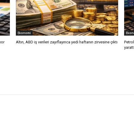
Ekonomi
Ekon
yor
Altın, ABD iş verileri zayıflayınca yedi haftanın zirvesine çıktı
Petro
yaratt