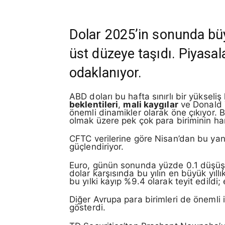
Dolar 2025’in sonunda büyü
üst düzeye taşıdı. Piyasala
odaklanıyor.
ABD doları bu hafta sınırlı bir yüksel
beklentileri
,
mali kaygılar
ve Donald T
önemli dinamikler olarak öne çıkıyor. 
olmak üzere pek çok para biriminin ha
CFTC verilerine göre Nisan’dan bu yana
güçlendiriyor.
Euro, günün sonunda yüzde 0.1 düşüşle
dolar karşısında bu yılın en büyük yıl
bu yılki kayıp %9.4 olarak teyit edildi;
Diğer Avrupa para birimleri de önemli i
gösterdi.