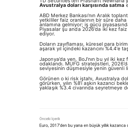
TD Securities’ten Prashant Newnaha’y
Avustralya doları karşısında satma
e
ABD Merkez Bankası’nın Aralık toplantı 
yetkililer faiz oranlarının bir süre da
anlamına gelmiyor; iş gücü piyasasındak
Piyasalar şu anda 2026’da iki kez faiz 
ediyor.
Doların zayıflaması, küresel para biriml
aşarak yıl içindeki kazancını %4.4’e ta
Japonya’da yen, BoJ’nın bu yıl iki kez
odaklandı. MUFG stratejistleri, 2026’d
seviyesinin düşmesiyle yenin güvenli l
Görünen o ki risk iştahı, Avustralya d
görürken, yılın %8’i aşkın kazancı bekl
yaklaşık %3.4 civarında seyretmeye d
Önceki İçerik
Euro, 2017’den bu yana en büyük yıllık kazanca d