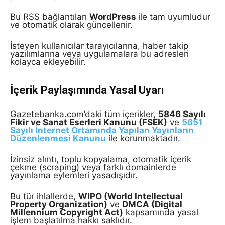
Bu RSS bağlantıları
WordPress
ile tam uyumludur
ve otomatik olarak güncellenir.
İsteyen kullanıcılar tarayıcılarına, haber takip
yazılımlarına veya uygulamalara bu adresleri
kolayca ekleyebilir.
İçerik Paylaşımında Yasal Uyarı
Gazetebanka.com’daki tüm içerikler,
5846 Sayılı
Fikir ve Sanat Eserleri Kanunu (FSEK)
ve
5651
Sayılı İnternet Ortamında Yapılan Yayınların
Düzenlenmesi Kanunu
ile korunmaktadır.
İzinsiz alıntı, toplu kopyalama, otomatik içerik
çekme (scraping) veya farklı domainlerde
yayınlama eylemleri yasadışıdır.
Bu tür ihlallerde,
WIPO (World Intellectual
Property Organization)
ve
DMCA (Digital
Millennium Copyright Act)
kapsamında yasal
işlem başlatılma hakkı saklıdır.