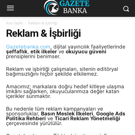
Ana Sayfa
Reklam & İşbirliği
Reklam & İşbirliği
Gazetebanka.com
, dijital yayıncılık faaliyetlerinde
şeffaflık
,
etik ilkeler
ve
okuyucu güveni
prensiplerini benimser.
Reklam ve işbirliği çalışmaları, sitenin editöryal
bağımsızlığını hiçbir şekilde etkilemez.
Amacımız; markalara doğru hedef kitleye ulaşma
imkânı sağlarken, okuyucularımıza değer katan
içerikler sunmaktır.
Bu nedenle tüm reklam kampanyaları ve
sponsorluklar,
Basın Meslek İlkeleri
,
Google Ads
Politika Rehberi
ve
Ticari Reklam Yönetmeliği
çerçevesinde yürütülür.