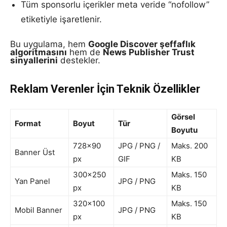
Tüm sponsorlu içerikler meta veride “nofollow”
etiketiyle işaretlenir.
Bu uygulama, hem
Google Discover şeffaflık
algoritmasını
hem de
News Publisher Trust
sinyallerini
destekler.
Reklam Verenler İçin Teknik Özellikler
Görsel
Format
Boyut
Tür
Boyutu
728×90
JPG / PNG /
Maks. 200
Banner Üst
px
GIF
KB
300×250
Maks. 150
Yan Panel
JPG / PNG
px
KB
320×100
Maks. 150
Mobil Banner
JPG / PNG
px
KB