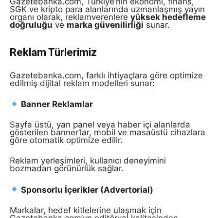
Gazetebanka.com, Türkiye’nin ekonomi, finans,
SGK ve kripto para alanlarında uzmanlaşmış yayın
organı olarak, reklamverenlere
yüksek hedefleme
doğruluğu
ve
marka güvenilirliği
sunar.
Reklam Türlerimiz
Gazetebanka.com, farklı ihtiyaçlara göre optimize
edilmiş dijital reklam modelleri sunar:
Banner Reklamlar
Sayfa üstü, yan panel veya haber içi alanlarda
gösterilen banner’lar, mobil ve masaüstü cihazlara
göre otomatik optimize edilir.
Reklam yerleşimleri, kullanıcı deneyimini
bozmadan görünürlük sağlar.
Sponsorlu İçerikler (Advertorial)
Markalar, hedef kitlelerine ulaşmak için
Gazetebanka.com’un editöryal kalitesinden