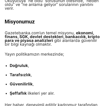
Okuyucuya “ne oldu” sorusunun ötesinde, “neden
oldu” ve “ne anlama geliyor” sorularının yanıtını
verir.
Misyonumuz
Gazetebanka.com’un temel misyonu,
ekonomi,
finans, SGK, devlet destekleri, bankacılık, kripto
para ve piyasa analizleri
gibi alanlarda güvenilir
bir bilgi kaynağı olmaktır.
Yayın politikamızın merkezinde;
Doğruluk
,
Tarafsızlık
,
Güvenilirlik
,
Şeffaflık
ilkeleri yer alır.
Her haber, deneyimli editör kadromuz tarafından