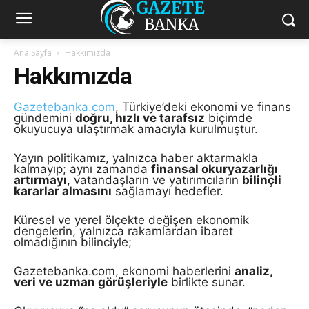
Ana Sayfa
Hakkımızda
Hakkımızda
Gazetebanka.com
, Türkiye’deki ekonomi ve finans
gündemini
doğru, hızlı ve tarafsız
biçimde
okuyucuya ulaştırmak amacıyla kurulmuştur.
Yayın politikamız, yalnızca haber aktarmakla
kalmayıp; aynı zamanda
finansal okuryazarlığı
artırmayı
, vatandaşların ve yatırımcıların
bilinçli
kararlar almasını
sağlamayı hedefler.
Küresel ve yerel ölçekte değişen ekonomik
dengelerin, yalnızca rakamlardan ibaret
olmadığının bilinciyle;
Gazetebanka.com, ekonomi haberlerini
analiz,
veri ve uzman görüşleriyle
birlikte sunar.