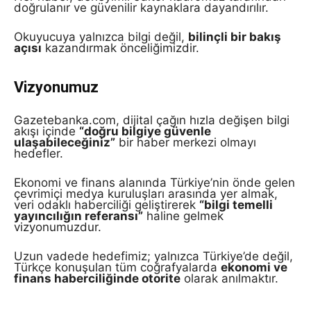
doğrulanır ve güvenilir kaynaklara dayandırılır.
Okuyucuya yalnızca bilgi değil,
bilinçli bir bakış
açısı
kazandırmak önceliğimizdir.
Vizyonumuz
Gazetebanka.com, dijital çağın hızla değişen bilgi
akışı içinde
“doğru bilgiye güvenle
ulaşabileceğiniz”
bir haber merkezi olmayı
hedefler.
Ekonomi ve finans alanında Türkiye’nin önde gelen
çevrimiçi medya kuruluşları arasında yer almak,
veri odaklı haberciliği geliştirerek
“bilgi temelli
yayıncılığın referansı”
haline gelmek
vizyonumuzdur.
Uzun vadede hedefimiz; yalnızca Türkiye’de değil,
Türkçe konuşulan tüm coğrafyalarda
ekonomi ve
finans haberciliğinde otorite
olarak anılmaktır.